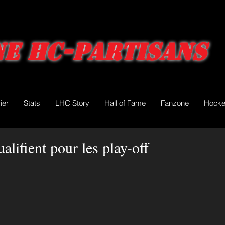
e HC-Partisans
ier
Stats
LHC Story
Hall of Fame
Fanzone
Hocke
alifient pour les play-off