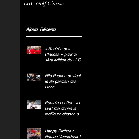
LHC Golf Classic
m
g
»
Ajouts Récents
« Rentrée des
Classes » pour la
1ère édition du LHC
Golf Classic
Nils Pasche devient
le 3e gardien des
Lions
Romain Loeffel : « Le
LHC me donne la
meilleure chance de
gagner le titre
national »
Happy Birthday
Nathan Vouardoux !