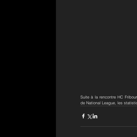
Suite à la rencontre HC Fribou
de National League, les statisti