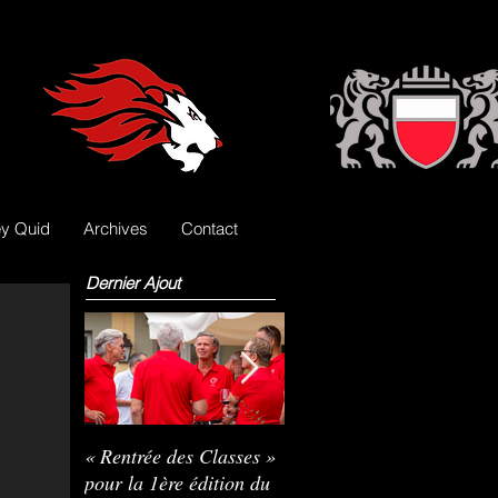
y Quid
Archives
Contact
Dernier Ajout
« Rentrée des Classes »
Nils Pasche devient le
R
pour la 1ère édition du
3e gardien des Lions
L