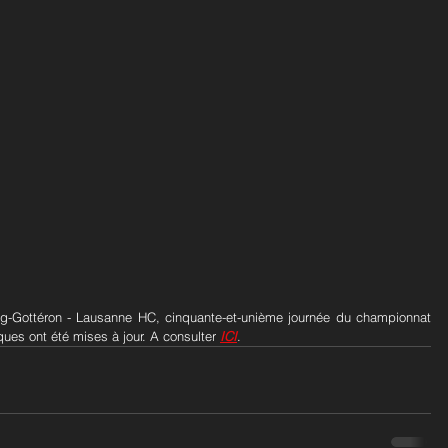
rg-Gottéron - Lausanne HC, cinquante-et-unième journée du championnat 
ques ont été mises à jour. A consulter 
ICI
.