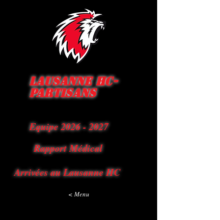
Lausanne HC-
Partisans
Equipe 2026 - 2027
Rapport Médical
Arrivées au Lausanne HC
< Menu