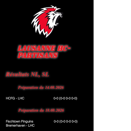
Lausanne HC-
Partisans
Résultats NL, SL
Préparation du
14.08.2026
HCFG - LHC
0-0 (0-0 0-0 0-0)
Préparation du
18.08.2026
Fischtown Pinguins
0-0 (0-0 0-0 0-0)
Bremerhaven - LHC