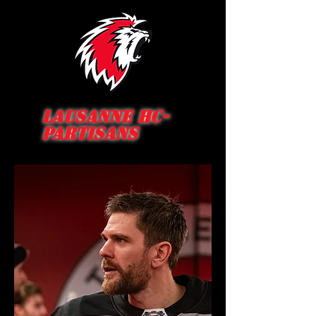
Lausanne HC-
Partisans