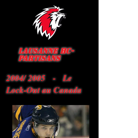
Lausanne HC-
Partisans
2004/ 2005 - Le
Lock-Out au Canada