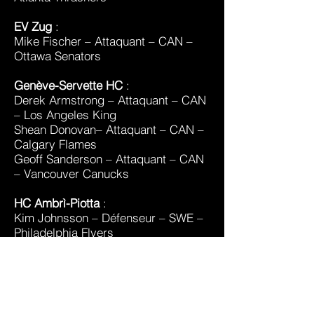
EV Zug
:
Mike Fischer – Attaquant – CAN –
Ottawa Senators
Genève-Servette HC
:
Derek Armstrong – Attaquant – CAN
– Los Angeles King
Shean Donovan– Attaquant – CAN –
Calgary Flames
Geoff Sanderson – Attaquant – CAN
– Vancouver Canucks
HC Ambrì-Piotta
:
Kim Johnsson – Défenseur – SWE –
Philadelphia Flyers
Andreas Lilja – Défenseur – SWE –
Florida Panthers
SC Rapperswil-Jona
:
David Tanabe – Défenseur – USA –