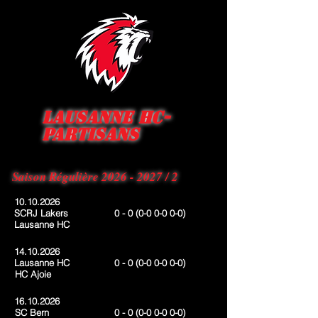
Lausanne HC-
Partisans
Saison Régulière
2026 - 2027
/ 2
10.10.2026
SCRJ Lakers
0 - 0
(0-0
0-0 0-0
)
Lausanne HC
14.10.2026
Lausanne HC
0 - 0
(0-0
0-0 0-0
)
HC Ajoie
16.10.2026
SC Bern
0 - 0
(0-0
0-0 0-0
)