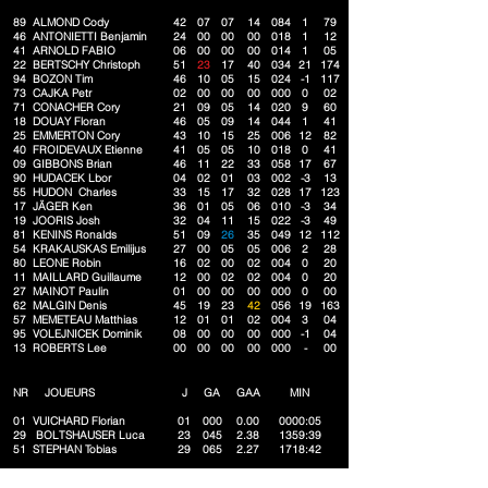
89 ALMOND Cody
42
07
07
14
084
1
79
46 ANTONIETTI Benjamin
24
00
00
00
018
1
12
41 ARNOLD FABIO
06
00
00
00
014
1
05
22 BERTSCHY Christoph
51
23
17
40
034
21
174
94 BOZON Tim
46
10
05
15
024
-1
117
73 CAJKA Petr
02
00
00
00
000
0
02
71 CONACHER Cory
21
09
05
14
020
9
60
18 DOUAY Floran
46
05
09
14
044
1
41
25 EMMERTON Cory
43
10
15
25
006
12
82
40 FROIDEVAUX Etienne
41
05
05
10
018
0
41
09 GIBBONS Brian
46
11
22
33
058
17
67
90 HUDACEK Lbor
04
02
01
03
002
-3
13
55 HUDON Charles
33
15
17
32
028
17
123
17 JÄGER Ken
36
01
05
06
010
-3
34
19 JOORIS Josh
32
04
11
15
022
-3
49
81 KENINS Ronalds
51
09
26
35
049
12
112
54 KRAKAUSKAS Emilijus
27
00
05
05
006
2
28
80 LEONE Robin
16
02
00
02
004
0
20
11 MAILLARD Guillaume
12
00
02
02
004
0
20
27 MAINOT Paulin
01
00
00
00
000
0
00
62 MALGIN Denis
45
19
23
42
056
19
163
57 MEMETEAU Matthias
12
01
01
02
004
3
04
95 VOLEJNICEK Dominik
08
00
00
00
000
-1
04
13 ROBERTS Lee
00
00
00
00
000
-
00
NR JOUEURS
J
GA
GAA
MIN
01 VUICHARD Florian
01
000
0.00
0000:05
29
BOLTSHAUSER Luca
23
045
2.38
1359:39
51 STEPHAN Tobias
29
065
2.27
1718:42
Statistiques selon Swiss Ice Hockey