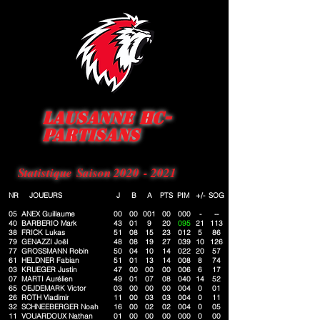
Lausanne HC-
Partisans
Statistique Saison 2020 - 2021
NR JOUEURS
J
B
A
PTS
PIM
+/-
SOG
05 ANEX Guillaume
00
00
00
1
00
000
-
--
40 BARBERIO Mark
43
01
9
20
095
21
113
38 FRICK Lukas
51
08
15
23
012
5
86
79 GENAZZI Joël
48
08
19
27
039
10
126
77 GROSSMANN Robin
50
04
10
14
022
20
57
61 HELDNER Fabian
51
01
13
14
008
8
74
03 KRUEGER Justin
47
00
00
00
006
6
17
07 MARTI Aurélien
49
01
07
08
040
14
52
65 OEJDEMARK Victor
03
00
00
00
004
0
01
26 ROTH Vladimir
11
00
03
03
004
0
11
32 SCHNEEBERGER Noah
16
00
02
02
004
0
05
11 VOUARDOUX Nathan
01
00
00
00
000
0
00