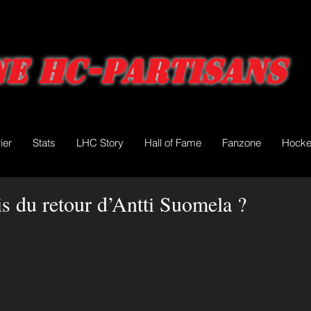
e HC-Partisans
ier
Stats
LHC Story
Hall of Fame
Fanzone
Hocke
ais du retour d’Antti Suomela ?