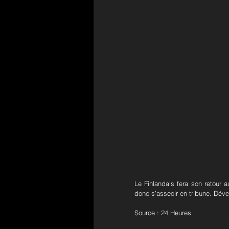
Le Finlandais fera son retour 
donc s’asseoir en tribune. Déve
Source : 24 Heures