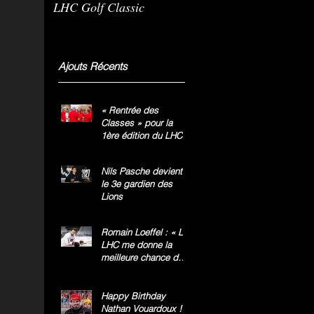
LHC Golf Classic
m
g
»
Ajouts Récents
« Rentrée des
Classes » pour la
1ère édition du LHC
Golf Classic
Nils Pasche devient
le 3e gardien des
Lions
Romain Loeffel : « Le
LHC me donne la
meilleure chance de
gagner le titre
national »
Happy Birthday
Nathan Vouardoux !