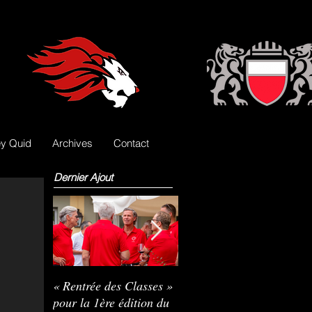
y Quid
Archives
Contact
Dernier Ajout
« Rentrée des Classes »
Nils Pasche devient le
R
pour la 1ère édition du
3e gardien des Lions
L