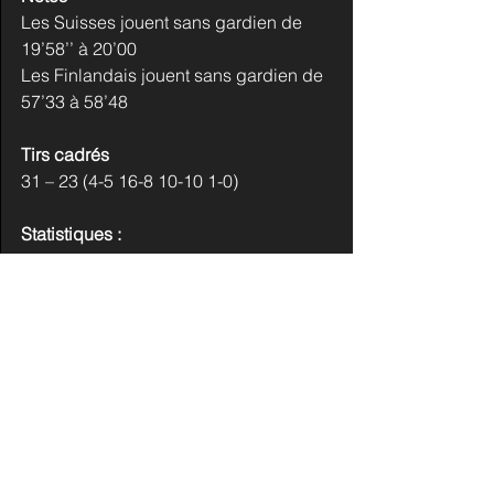
Les Suisses jouent sans gardien de 
19’58’’ à 20’00
Les Finlandais jouent sans gardien de 
57’33 à 58’48
Tirs cadrés
31 – 23 (4-5 16-8 10-10 1-0)
Statistiques :
Damien Riat : 1 Pts (1 but), Sog 2, +/- 
+1, Shf 21, Toi 12’56, Pim 2 minutes
Ken Jäger : 1 Pts (1 assist), Sog 3, +/- 
+1, Shf 25, Toi 18’22
Slovaquie - Allemagne  6 - 1 (1-0 3-1 2-
1)
Statistiques :