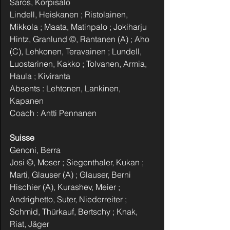
Saros, Korpisalo
Lindell, Heiskanen ; Ristolainen, 
Mikkola ; Maata, Matinpalo ; Jokiharju
Hintz, Granlund ©, Rantanen (A) ; Aho 
(C), Lehkonen, Teravainen ; Lundell, 
Luostarinen, Kakko ; Tolvanen, Armia, 
Haula ; Kiviranta
Absents : Lehtonen, Lankinen, 
Kapanen
Coach : Antti Pennanen
Suisse
Genoni, Berra
Josi ©, Moser ; Siegenthaler, Kukan ; 
Marti, Glauser (A) ; Glauser, Berni
Hischier (A), Kurashev, Meier ; 
Andrighetto, Suter, Niederreiter ; 
Schmid, Thürkauf, Bertschy ; Knak, 
Riat, Jäger 