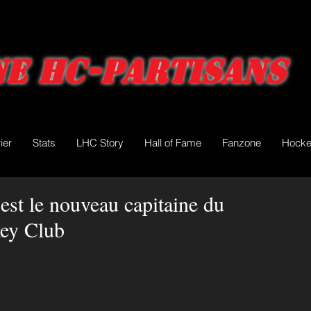
e HC-Partisans
ier
Stats
LHC Story
Hall of Fame
Fanzone
Hocke
est le nouveau capitaine du
ey Club