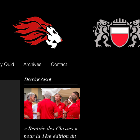
y Quid
Archives
Contact
Dernier Ajout
« Rentrée des Classes »
Nils Pasche devient le
R
pour la 1ère édition du
3e gardien des Lions
L