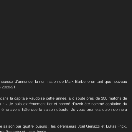
eureux d’annoncer la nomination de Mark Barberio en tant que nouveau 
n 2020-21. 
 dans la capitale vaudoise cette année, a disputé près de 300 matchs de 
s : « Je suis extrêmement fier et honoré d’avoir été nommé capitaine du 
même avons hâte que la saison débute. Je vous promets qu’on donnera 
e saison par quatre joueurs : les défenseurs Joël Genazzi et Lukas Frick, 
oph Bertschy et Josh Jooris.