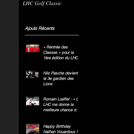
LHC Golf Classic
m
g
»
Ajouts Récents
« Rentrée des
Classes » pour la
1ère édition du LHC
Golf Classic
Nils Pasche devient
le 3e gardien des
Lions
Romain Loeffel : « Le
LHC me donne la
meilleure chance de
gagner le titre
national »
Happy Birthday
Nathan Vouardoux !