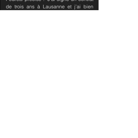
de trois ans à Lausanne et j’ai bien 
l’intention d’honorer cette entente 
comme je l’ai toujours fait dans ma 
carrière. J’ai été opéré deux fois cette 
dernière année. J’ai quelque chose à 
prouver ici". Voilà qui est clair.
Source : SwissHabs
Commentaires
Rédigez un commentaire...