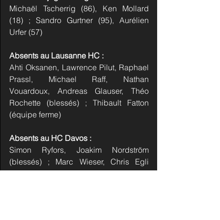
Michaël Tscherrig (86), Ken Mollard 
(18) ; Sandro Gurtner (95), Aurélien 
Urfer (57)
Absents au Lausanne HC :
Ahti Oksanen, Lawrence Pilut, Raphael 
Prassl, Michael Raff, Nathan 
Vouardoux, Andreas Glauser, Théo 
Rochette (blessés) ; Thibault Fatton 
(équipe ferme)
Absents au HC Davos :
Simon Ryfors, Joakim Nordström 
(blessés) ; Marc Wieser, Chris Egli 
(malade) ; Laurin Solèr, Yanik 
Lichtensteiger, Joël Blaser, Gian 
Leipold, Guus Van der Kaaij, Simon 
Müller (équipe ferme)