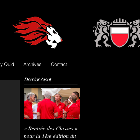
y Quid
Archives
Contact
Dernier Ajout
« Rentrée des Classes »
Nils Pasche devient le
R
pour la 1ère édition du
3e gardien des Lions
L