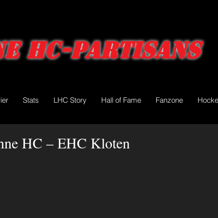
e HC-Partisans
ier
Stats
LHC Story
Hall of Fame
Fanzone
Hocke
nne HC – EHC Kloten