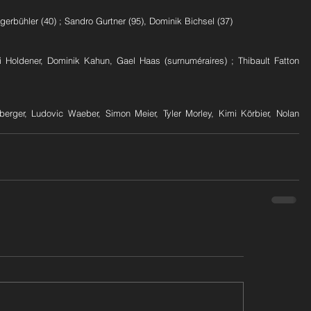
erbühler (40) ; Sandro Gurtner (95), Dominik Bichsel (37)
i Holdener, Dominik Kahun, Gael Haas (surnuméraires) ; Thibault Fatton 
erger, Ludovic Waeber, Simon Meier, Tyler Morley, Kimi Körbier, Nolan 