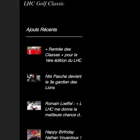
LHC Golf Classic
m
g
»
Ajouts Récents
« Rentrée des
Classes » pour la
1ère édition du LHC
Golf Classic
Nils Pasche devient
le 3e gardien des
Lions
Romain Loeffel : « Le
LHC me donne la
meilleure chance de
gagner le titre
national »
Happy Birthday
Nathan Vouardoux !