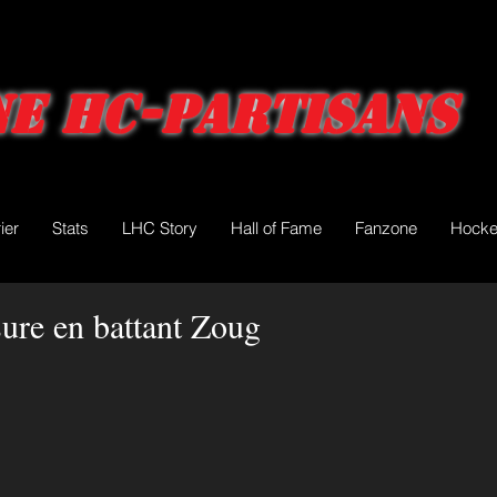
e HC-Partisans
ier
Stats
LHC Story
Hall of Fame
Fanzone
Hocke
ure en battant Zoug