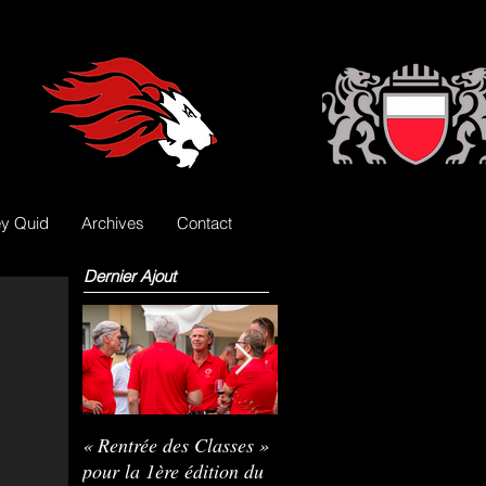
y Quid
Archives
Contact
Dernier Ajout
« Rentrée des Classes »
Nils Pasche devient le
R
pour la 1ère édition du
3e gardien des Lions
L