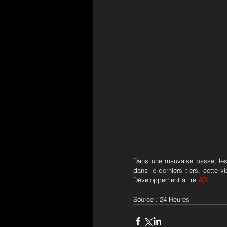
Dans une mauvaise passe, les 
dans le derniers tiers, cette 
Développement à lire 
ICI
.
Source : 24 Heures