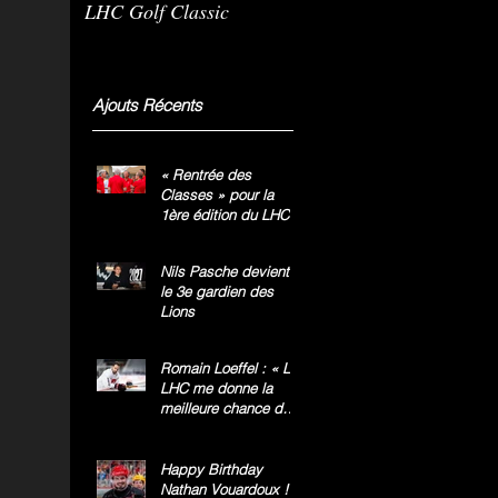
LHC Golf Classic
m
g
»
Ajouts Récents
« Rentrée des
Classes » pour la
1ère édition du LHC
Golf Classic
Nils Pasche devient
le 3e gardien des
Lions
Romain Loeffel : « Le
LHC me donne la
meilleure chance de
gagner le titre
national »
Happy Birthday
Nathan Vouardoux !