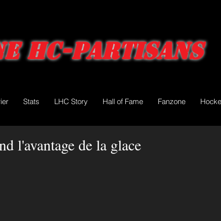
e HC-Partisans
ier
Stats
LHC Story
Hall of Fame
Fanzone
Hocke
d l'avantage de la glace