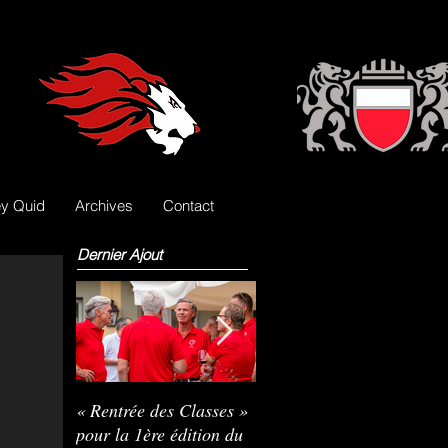
y Quid
Archives
Contact
Dernier Ajout
« Rentrée des Classes »
Nils Pasche devient le
R
pour la 1ère édition du
3e gardien des Lions
L