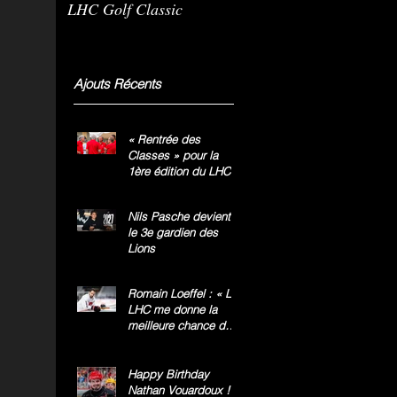
LHC Golf Classic
m
g
»
Ajouts Récents
« Rentrée des
Classes » pour la
1ère édition du LHC
Golf Classic
Nils Pasche devient
le 3e gardien des
Lions
Romain Loeffel : « Le
LHC me donne la
meilleure chance de
gagner le titre
national »
Happy Birthday
Nathan Vouardoux !