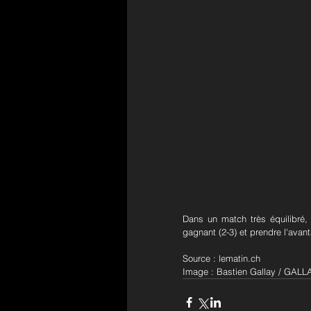
Dans un match très équilibré, 
gagnant (2-3) et prendre l'avan
Source :
lematin.ch
Image : Bastien Gallay / GA