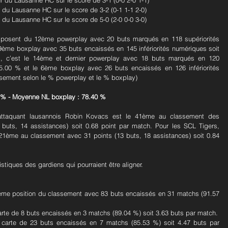
ur du Lausanne HC sur le score de 3-1 (0-0 2-0 1-1)
e du Lausanne HC sur le score de 3-2 (0-1 1-1 2-0)
e du Lausanne HC sur le score de 5-0 (2-0 0-0 3-0)
disposent du 12ème powerplay avec 20 buts marqués en 118 supériorités 
9ème boxplay avec 35 buts encaissés en 145 infériorités numériques soit 
, c’est le 14ème et dernier powerplay avec 18 buts marqués en 120 
15.00 % et le 6ème boxplay avec 26 buts encaissés en 126 infériorités 
sement selon le % powerplay et le % boxplay)
 % - Moyenne NL boxplay : 78.40 %
attaquant lausannois Robin Kovacs est le 41ème au classement des 
buts, 14 assistances) soit 0.68 point par match. Pour les SCL Tigers, 
 21ème au classement avec 31 points (13 buts, 18 assistances) soit 0.84 
tistiques des gardiens qui pourraient être aligner.
ème position du classement avec 83 buts encaissés en 31 matchs (91.57 
arte de 8 buts encaissés en 3 matchs (89.04 %) soit 3.63 buts par match.
carte de 23 buts encaissés en 7 matchs (85.53 %) soit 4.47 buts par 