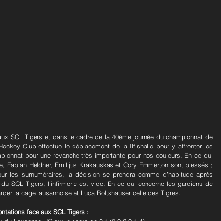
ce aux SCL Tigers et dans le cadre de la 40ème journée du championnat de 
ockey Club effectue le déplacement de la Ilfishalle pour y affronter les 
ionnat pour une revanche très importante pour nos couleurs. En ce qui 
ise, Fabian Heldner, Emilijus Krakauskas et Cory Emmerton sont blessés ; 
ur les surnuméraires, la décision se prendra comme d’habitude après 
 du SCL Tigers, l’infirmerie est vide. En ce qui concerne les gardiens de 
rder la cage lausannoise et Luca Boltshauser celle des Tigres.
ontations face aux SCL Tigers :