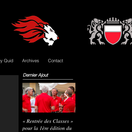
y Quid
Archives
Contact
Dernier Ajout
« Rentrée des Classes »
Nils Pasche devient le
R
pour la 1ère édition du
3e gardien des Lions
L