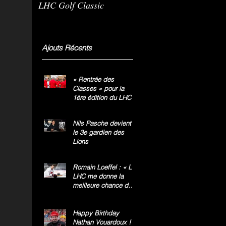
LHC Golf Classic
m
g
»
Ajouts Récents
« Rentrée des
Classes » pour la
1ère édition du LHC
Golf Classic
Nils Pasche devient
le 3e gardien des
Lions
Romain Loeffel : « Le
LHC me donne la
meilleure chance de
gagner le titre
national »
Happy Birthday
Nathan Vouardoux !