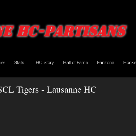
e HC-Partisans
ier
Stats
LHC Story
Hall of Fame
Fanzone
Hocke
 SCL Tigers - Lausanne HC