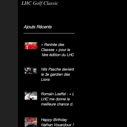
LHC Golf Classic
m
g
»
Ajouts Récents
« Rentrée des
Classes » pour la
1ère édition du LHC
Golf Classic
Nils Pasche devient
le 3e gardien des
Lions
Romain Loeffel : « Le
LHC me donne la
meilleure chance de
gagner le titre
national »
Happy Birthday
Nathan Vouardoux !