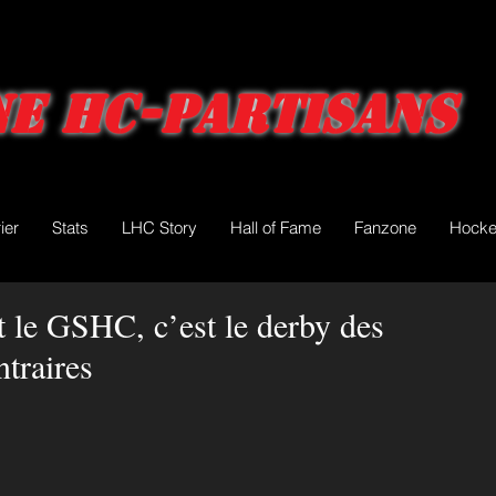
e HC-Partisans
ier
Stats
LHC Story
Hall of Fame
Fanzone
Hocke
t le GSHC, c’est le derby des
traires