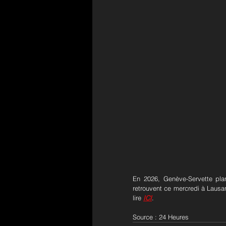
En 2026, Genève-Servette pla
retrouvent ce mercredi à Lausa
lire 
ICI
.
Source : 24 Heures