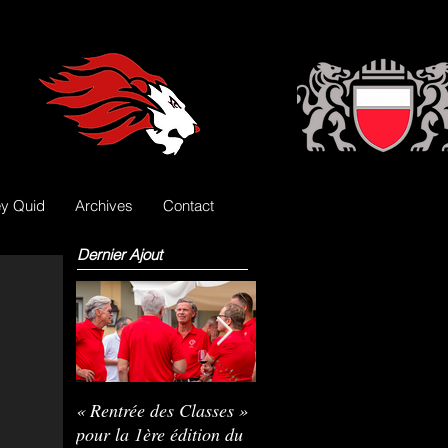
y Quid
Archives
Contact
Dernier Ajout
« Rentrée des Classes »
Nils Pasche devient le
R
pour la 1ère édition du
3e gardien des Lions
L