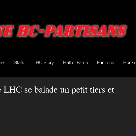
e HC-Partisans
ier
Stats
LHC Story
Hall of Fame
Fanzone
Hocke
 LHC se balade un petit tiers et