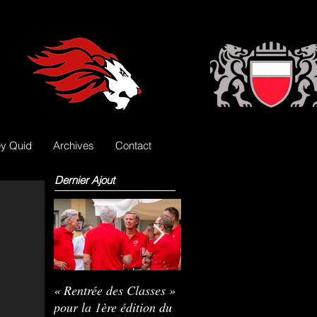
y Quid
Archives
Contact
Dernier Ajout
« Rentrée des Classes »
Nils Pasche devient le
R
pour la 1ère édition du
3e gardien des Lions
L