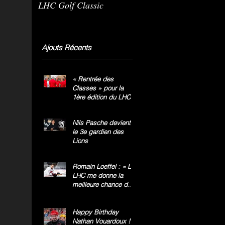
LHC Golf Classic
m
g
»
Ajouts Récents
« Rentrée des
Classes » pour la
1ère édition du LHC
Golf Classic
Nils Pasche devient
le 3e gardien des
Lions
Romain Loeffel : « Le
LHC me donne la
meilleure chance de
gagner le titre
national »
Happy Birthday
Nathan Vouardoux !