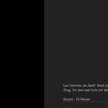
Les hommes de Geoff Ward pren
Zoug. Six des sept buts ont ét
Source : 24 Heures