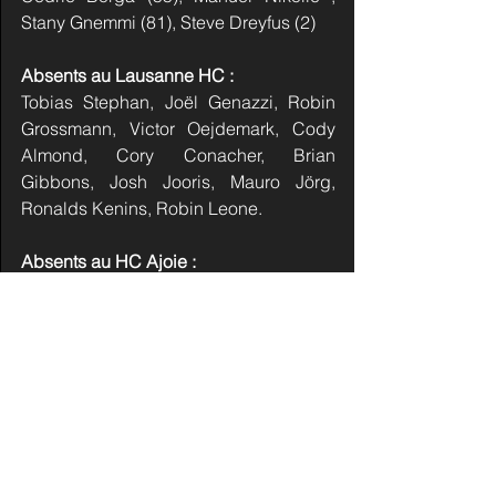
Stany Gnemmi (81), Steve Dreyfus (2)
Absents au Lausanne HC : 
Tobias Stephan, Joël Genazzi, Robin 
Grossmann, Victor Oejdemark, Cody 
Almond, Cory Conacher, Brian 
Gibbons, Josh Jooris, Mauro Jörg, 
Ronalds Kenins, Robin Leone. 
Absents au HC Ajoie :  
Stephan Müller, Malo Gfeller, Sven 
Meusy