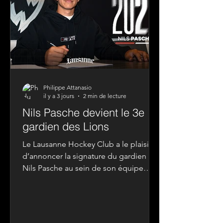
équipes composées de 3 membres de
la communauté et d’un Lio
Philippe Attanasio
il y a 3 jours
2 min de lecture
Nils Pasche devient le 3e
gardien des Lions
Le Lausanne Hockey Club a le plaisir
d’annoncer la signature du gardien
Nils Pasche au sein de son équipe
première. Pour sa première saison
chez les professionnels, le Vaudois
sera prêté à l’EHC Arosa, en Swiss
League, durant l’intégralité de