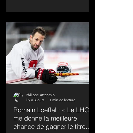
l’exercice 2026-2027. À seulement 20
ans, Nils possède toutes les qualités
nécessaires pour devenir un gardien
complet de National League. Du haut
de ses 1,88 m pour 86 kg, le Morgien
se distingue notamment par son
calme, son gabarit e
Philippe Attanasio
il y a 3 jours
1 min de lecture
Romain Loeffel : « Le LHC
me donne la meilleure
chance de gagner le titre