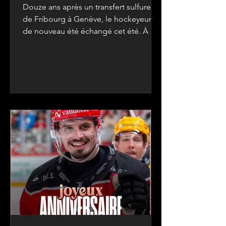
national »
Douze ans après un transfert sulfureux
de Fribourg à Genève, le hockeyeur a
de nouveau été échangé cet été. À 35
ans, le défenseur a quitté Berne pour
Lausanne. Développement à lire ICI.
Source : 24 Heures Image :
KEYSTONE/Alessandro della Valle