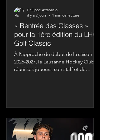
Philippe Attanasio
il y a 2 jours
1 min de lecture
« Rentrée des Classes »
pour la 1ère édition du LHC
Golf Classic
À l’approche du début de la saison
2026-2027, le Lausanne Hockey Club a
réuni ses joueurs, son staff et de
nombreux membres de la
communauté LHC à l’occasion de la
1ère édition du LHC Golf Classic. Dans
le cadre exceptionnel du Golf Club de
Lausanne, cette journée a permis à
l’ensemble des participants de se
retrouver, d’échanger et de partager
un moment privilégié avant le retour à
la compétition. Sur le green, 18