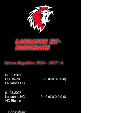
Lausanne HC-
Partisans
Saison Régulière
2026 - 2027
/ 6
27.02.2027
HC Davos
0 - 0
(0-0
0-0 0-0
)
Lausanne HC
01.03.2027
Lausanne HC
0 - 0
(0-0
0-0 0-0
)
HC Bienne
< Précédente