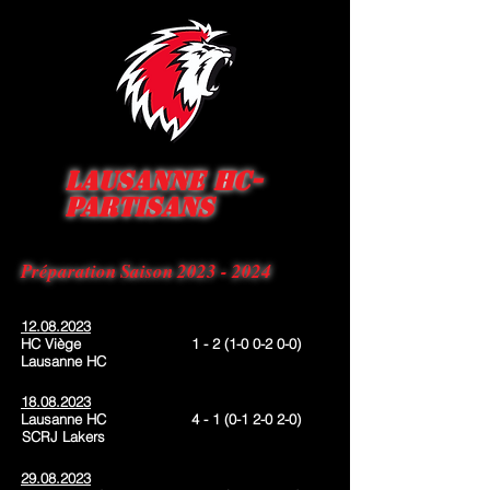
Lausanne HC-
Partisans
Préparation Saison
2023 - 2024
12.08.2023
HC Viège
1 - 2 (1-0 0-2 0-0)
Lausanne HC
18.08.2023
Lausanne HC
4 - 1
(0-1
2-0 2-0
)
SCRJ Lakers
29.08.2023