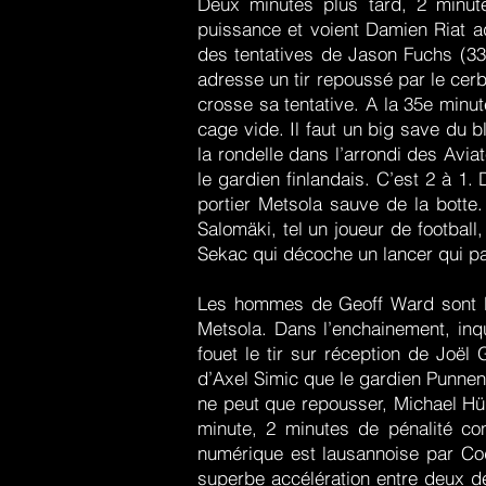
Deux minutes plus tard, 2 minute
puissance et voient Damien Riat a
des tentatives de Jason Fuchs (33
adresse un tir repoussé par le cer
crosse sa tentative. A la 35e minu
cage vide. Il faut un big save du 
la rondelle dans l’arrondi des Avi
le gardien finlandais. C’est 2 à 1.
portier Metsola sauve de la botte
Salomäki, tel un joueur de football
Sekac qui décoche un lancer qui pa
Les hommes de Geoff Ward sont le
Metsola. Dans l’enchainement, inq
fouet le tir sur réception de Joël
d’Axel Simic que le gardien Punne
ne peut que repousser, Michael Hüg
minute, 2 minutes de pénalité co
numérique est lausannoise par Cod
superbe accélération entre deux dé