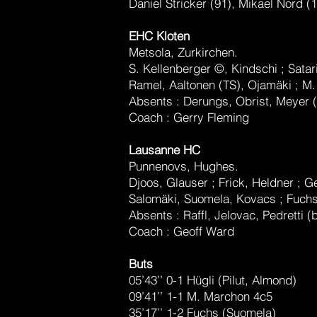
Daniel Stricker (91), Mikael Nord (
EHC Kloten
Metsola, Zurkirchen.
S. Kellenberger ©, Kindschi ; Satar
Ramel, Aaltonen (TS), Ojamäki ; M.
Absents : Derungs, Obrist, Meyer (
Coach : Gerry Fleming
Lausanne HC
Punnenovs, Hughes.
Djoos, Glauser ; Frick, Heldner ; Gen
Salomäki, Suomela, Kovacs ; Fuchs,
Absents : Raffl, Jelovac, Pedretti
Coach : Geoff Ward
Buts
05’43’’ 0-1 Hügli (Pilut, Almond)
09’41’’ 1-1 M. Marchon 4c5
35’17’’ 1-2 Fuchs (Suomela)