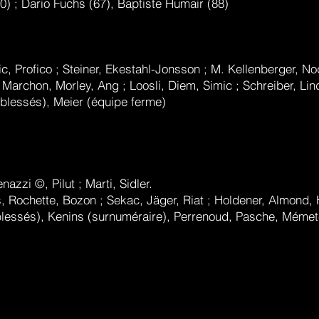
10) ; Dario Fuchs (67), Baptiste Humair (88)
ic, Profico ; Steiner, Ekestahl-Jonsson ; M. Kellenberger, No
 Marchon, Morley, Ang ; Loosli, Diem, Simic ; Schreiber, L
blessés), Meier (équipe ferme)
azzi ©, Pilut ; Marti, Sidler.
 Rochette, Bozon ; Sekac, Jäger, Riat ; Holdener, Almond, 
 (blessés), Kenins (surnuméraire), Perrenoud, Pasche, Méme