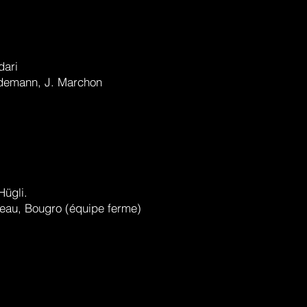
dari
indemann, J. Marchon
Hügli.
teau, Bougro (équipe ferme)