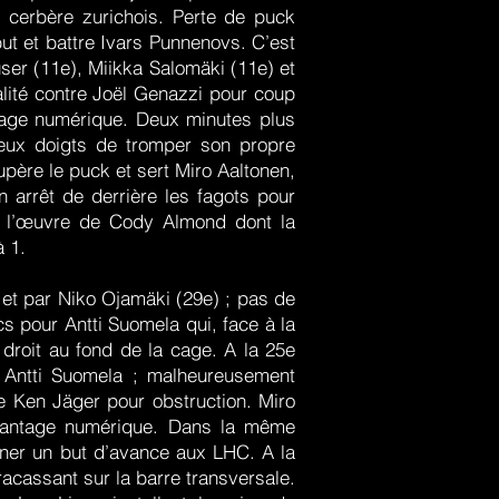
e cerbère zurichois. Perte de puck
ut et battre Ivars Punnenovs. C’est
user (11e), Miikka Salomäki (11e) et
alité contre Joël Genazzi pour coup
tage numérique. Deux minutes plus
 deux doigts de tromper son propre
père le puck et sert Miro Aaltonen,
n arrêt de derrière les fagots pour
st l’œuvre de Cody Almond dont la
à 1.
 et par Niko Ojamäki (29e) ; pas de
 pour Antti Suomela qui, face à la
t droit au fond de la cage. A la 25e
 Antti Suomela ; malheureusement
re Ken Jäger pour obstruction. Miro
avantage numérique. Dans la même
nner un but d’avance aux LHC. A la
acassant sur la barre transversale.