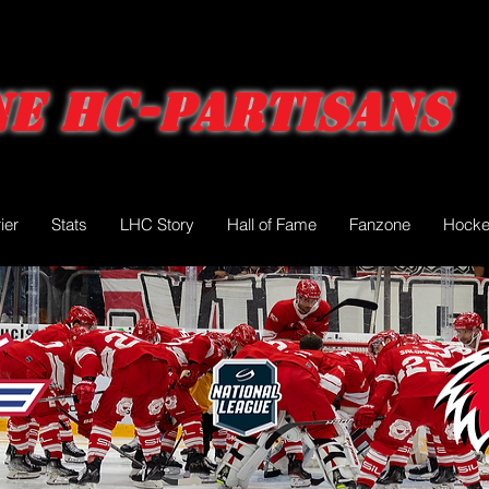
e HC-Partisans
ier
Stats
LHC Story
Hall of Fame
Fanzone
Hocke