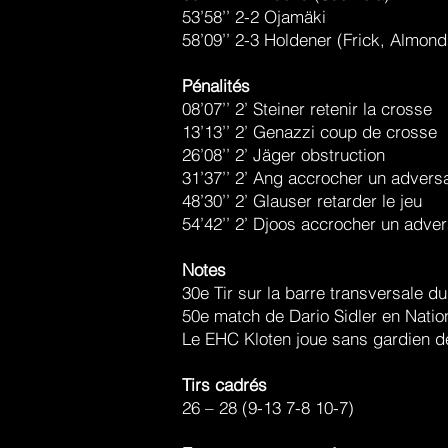
53’58’’ 2-2 Ojamäki
58’09’’ 2-3 Holdener (Frick, Almond
Pénalités
08’07’’ 2’ Steiner retenir la crosse
13’13’’ 2’ Genazzi coup de crosse
26’08’’ 2’ Jäger obstruction
31’37’’ 2’ Ang accrocher un advers
48’30’’ 2’ Glauser retarder le jeu
54’42’’ 2’ Djoos accrocher un adver
Notes
30e Tir sur la barre transversale d
50e match de Dario Sidler en Nati
Le EHC Kloten joue sans gardien de 
Tirs cadrés
26 – 28 (9-13 7-8 10-7)