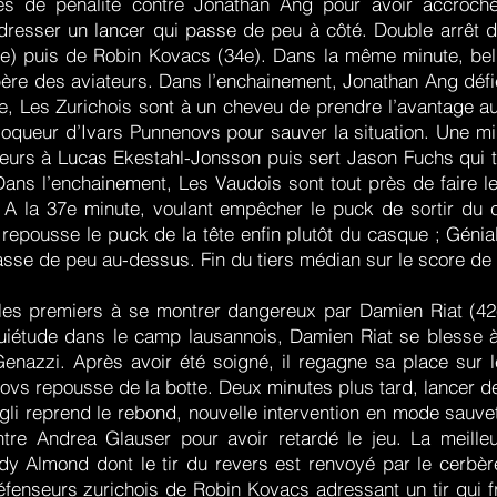
s de pénalité contre Jonathan Ang pour avoir accroché.
dresser un lancer qui passe de peu à côté. Double arrêt de
e) puis de Robin Kovacs (34e). Dans la même minute, bel
bère des aviateurs. Dans l’enchainement, Jonathan Ang déf
te, Les Zurichois sont à un cheveu de prendre l’avantage au
bloqueur d’Ivars Punnenovs pour sauver la situation. Une mi
ateurs à Lucas Ekestahl-Jonsson puis sert Jason Fuchs qui t
 Dans l’enchainement, Les Vaudois sont tout près de faire l
. A la 37e minute, voulant empêcher le puck de sortir du
, repousse le puck de la tête enfin plutôt du casque ; Génial
sse de peu au-dessus. Fin du tiers médian sur le score de
s premiers à se montrer dangereux par Damien Riat (42e) 
uiétude dans le camp lausannois, Damien Riat se blesse à
 Genazzi. Après avoir été soigné, il regagne sa place sur l
novs repousse de la botte. Deux minutes plus tard, lancer 
li reprend le rebond, nouvelle intervention en mode sauve
ntre Andrea Glauser pour avoir retardé le jeu. La meille
y Almond dont le tir du revers est renvoyé par le cerbèr
fenseurs zurichois de Robin Kovacs adressant un tir qui fr