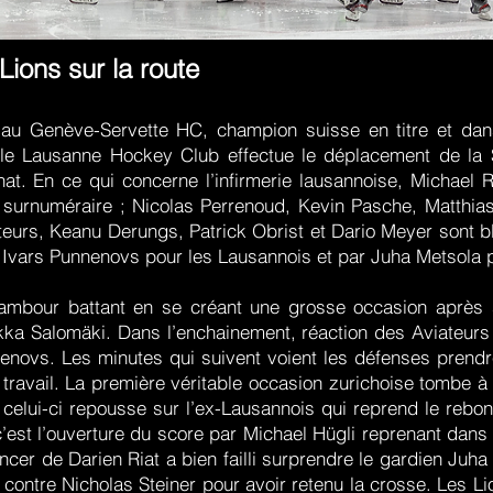
Lions sur la route
e au Genève-Servette HC, champion suisse en titre et da
le Lausanne Hockey Club effectue le déplacement de la 
. En ce qui concerne l’infirmerie lausannoise, Michael Ra
t surnuméraire ; Nicolas Perrenoud, Kevin Pasche, Matthi
eurs, Keanu Derungs, Patrick Obrist et Dario Meyer sont b
r Ivars Punnenovs pour les Lausannois et par Juha Metsola p
tambour battant en se créant une grosse occasion après
ka Salomäki. Dans l’enchainement, réaction des Aviateurs 
enovs. Les minutes qui suivent voient les défenses prendr
ravail. La première véritable occasion zurichoise tombe à 
 celui-ci repousse sur l’ex-Lausannois qui reprend le rebon
est l’ouverture du score par Michael Hügli reprenant dans l
ancer de Darien Riat a bien failli surprendre le gardien Juha
 contre Nicholas Steiner pour avoir retenu la crosse. Les L