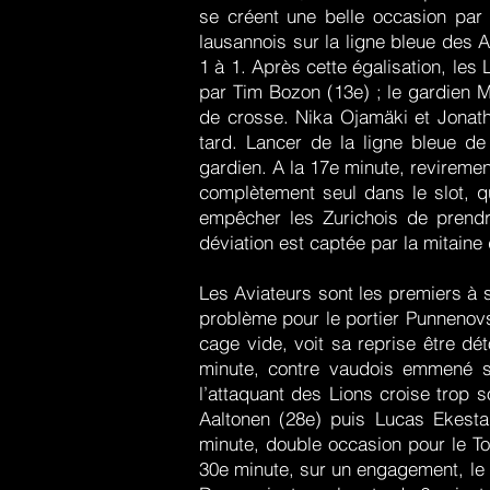
se créent une belle occasion par 
lausannois sur la ligne bleue des 
1 à 1. Après cette égalisation, les
par Tim Bozon (13e) ; le gardien M
de crosse. Nika Ojamäki et Jonat
tard. Lancer de la ligne bleue de
gardien. A la 17e minute, revireme
complètement seul dans le slot, qu
empêcher les Zurichois de prendr
déviation est captée par la mitaine 
Les Aviateurs sont les premiers à 
problème pour le portier Punnenov
cage vide, voit sa reprise être dét
minute, contre vaudois emmené su
l’attaquant des Lions croise trop 
Aaltonen (28e) puis Lucas Ekest
minute, double occasion pour le T
30e minute, sur un engagement, le p