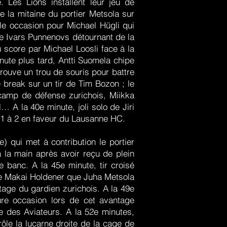
 Les Lions installent leur jeu de
 la mitaine du portier Metsola sur
le occasion pour Michael Hügli qui
ie Ivars Punnenovs détournant de la
 score par Michael Loosli face à la
nute plus tard, Antti Suomela chipe
rouve un trou de souris pour battre
e break sur un tir de Tim Bozon ; le
 camp de défense zurichois, Miikka
… A la 40e minute, joli solo de Jiri
 1 à 2 en faveur du Lausanne HC.
qui met à contribution le portier
 la main après avoir reçu de plein
e banc. A la 45e minute, tir croisé
de Makai Holdener que Juha Metsola
tage du gardien zurichois. A la 49e
ure occasion lors de cet avantage
e des Aviateurs. A la 52e minutes,
ôle la lucarne droite de la cage de