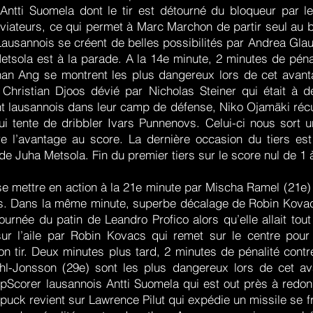
Antti Suomela dont le tir est détourné du bloqueur par l
Aviateurs, ce qui permet à Marc Marchon de partir seul au b
 Lausannois se créent de belles possibilités par Andrea Gla
etsola est à la parade. A la 14e minute, 2 minutes de pén
han Ang se montrent les plus dangereux lors de cet avan
 Christian Djoos dévié par Nicholas Steiner qui était à
nt lausannois dans leur camp de défense, Niko Ojamäki récu
i tente de dribbler Ivars Punnenovs. Celui-ci nous sort u
e l’avantage au score. La dernière occasion du tiers e
de Juha Metsola. Fin du premier tiers sur le score nul de 1 
se mettre en action à la 21e minute par Mischa Ramel (21e)
s. Dans la même minute, superbe décalage de Robin Kovacs
ournée du patin de Leandro Profico alors qu’elle allait tou
r l’aile par Robin Kovacs qui remet sur le centre pour
son tir. Deux minutes plus tard, 2 minutes de pénalité cont
ahl-Jonsson (29e) sont les plus dangereux lors de cet 
opScorer lausannois Antti Suomela qui est out près à redo
uck revient sur Lawrence Pilut qui expédie un missile se fr