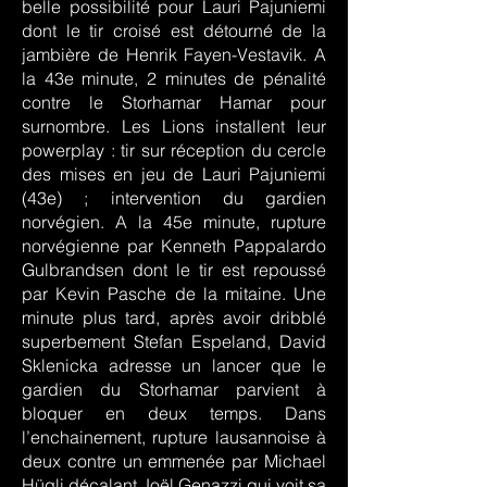
belle possibilité pour Lauri Pajuniemi
dont le tir croisé est détourné de la
jambière de Henrik Fayen-Vestavik. A
la 43e minute, 2 minutes de pénalité
contre le Storhamar Hamar pour
surnombre. Les Lions installent leur
powerplay : tir sur réception du cercle
des mises en jeu de Lauri Pajuniemi
(43e) ; intervention du gardien
norvégien. A la 45e minute, rupture
norvégienne par Kenneth Pappalardo
Gulbrandsen dont le tir est repoussé
par Kevin Pasche de la mitaine. Une
minute plus tard, après avoir dribblé
superbement Stefan Espeland, David
Sklenicka adresse un lancer que le
gardien du Storhamar parvient à
bloquer en deux temps. Dans
l’enchainement, rupture lausannoise à
deux contre un emmenée par Michael
Hügli décalant Joël Genazzi qui voit sa