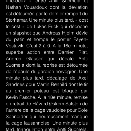
une-deux » entre Antti Suomela et
Nathan Vouardoux dont la déviation
est détournée par le dernier rempart du
Storhamar. Une minute plus tard, « cost
to cost » de Lukas Frick qui décoche
un slapshot que Andreas Hjelm dévie
du patin et trompe le portier Fayen-
Vestavik. C’est 2 à 0. A la 16e minute,
superbe action entre Damien Riat,
Andrea Glauser qui décale Antti
Suomela dont la reprise est détournée
de l’épaule du gardien norvégien. Une
minute plus tard, décalage de Axel
Sandnes pour Martin Rønnild dont le tir
au premier poteau est bloqué par
Kevin Pasche. A la 18e minute, remise
en retrait de Håvard Østrem Salsten de
l’arrière de la cage vaudoise pour Cole
Schneider qui heureusement manque
la cage lausannoise. Une minute plus
tard, triangulation entre Antti Suomela,