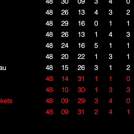
48
30
09
3
4
0
48
26
13
4
3
2
48
29
16
0
1
1
48
26
13
1
4
3
48
24
16
5
1
1
48
20
22
1
3
1
au
48
15
26
3
1
2
48
14
31
1
1
0
48
10
30
1
3
3
kets
48
09
29
3
4
0
48
09
31
2
4
1