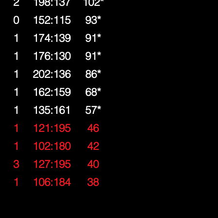
2
198:137
102*
0
152:115
93*
1
174:139
91*
1
176:130
91*
1
202:136
86*
1
162:159
68*
1
135:161
57*
1
121:195
46
1
102:180
42
3
127:195
40
1
106:184
38