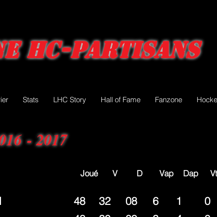
e HC-Partisans
ier
Stats
LHC Story
Hall of Fame
Fanzone
Hocke
016 - 2017
 D Vap Dap Vtab Ptab
l
48
32
08
6
1
0