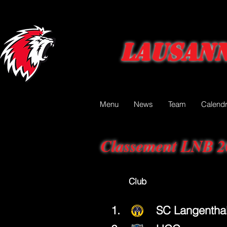
Lausann
Menu
News
Team
Calendr
Classement LNB 2
Club Joué V
1.
SC Langentha