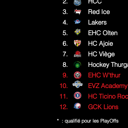
2.
HCC
3.
Red Ice
4.
Lakers
5.
EHC Olten
6.
HC Ajoie
7.
HC Viège
8.
Hockey Thurg
9.
EHC W'thur
10.
EVZ Academy
11.
HC Ticino Roc
12.
GCK Lions
* : qualifié pour les PlayOffs