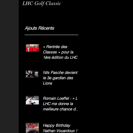
LHC Golf Classic
m
g
»
Ajouts Récents
« Rentrée des
Classes » pour la
1ère édition du LHC
Golf Classic
Nils Pasche devient
le 3e gardien des
Lions
Romain Loeffel : « Le
LHC me donne la
meilleure chance de
gagner le titre
national »
Happy Birthday
Nathan Vouardoux !