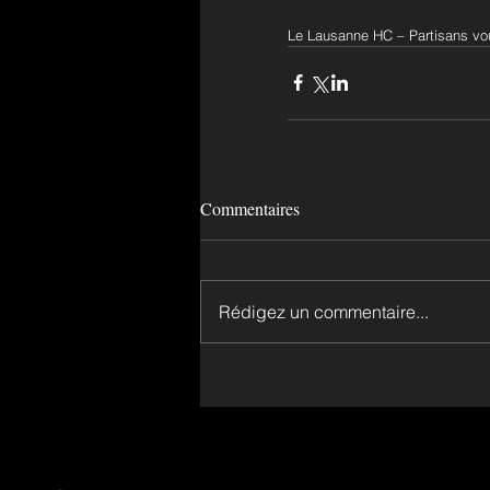
Le Lausanne HC – Partisans vou
Commentaires
Rédigez un commentaire...