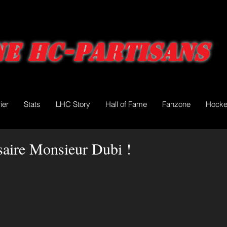
e HC-Partisans
ier
Stats
LHC Story
Hall of Fame
Fanzone
Hocke
saire Monsieur Dubi !