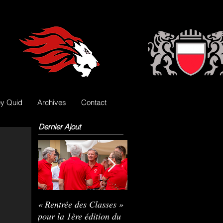
y Quid
Archives
Contact
Dernier Ajout
« Rentrée des Classes »
Nils Pasche devient le
R
pour la 1ère édition du
3e gardien des Lions
L