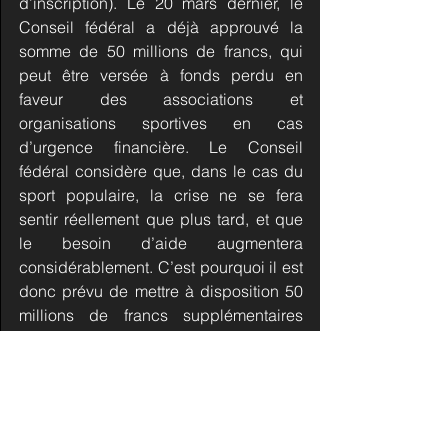
d’inscription). Le 20 mars dernier, le 
Conseil fédéral a déjà approuvé la 
somme de 50 millions de francs, qui 
peut être versée à fonds perdu en 
faveur des associations et 
organisations sportives en cas 
d’urgence financière. Le Conseil 
fédéral considère que, dans le cas du 
sport populaire, la crise ne se fera 
sentir réellement que plus tard, et que 
le besoin d’aide augmentera 
considérablement. C’est pourquoi il est 
donc prévu de mettre à disposition 50 
millions de francs supplémentaires 
pour 2020 et 100 millions de francs 
pour 2021. L’objectif est de prévenir 
des pertes durables pour les structures 
sportives suisses, qui fonctionnent en 
grande partie grâce au bénévolat.