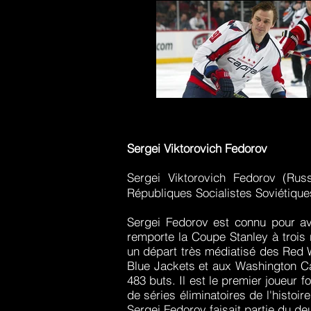
Sergei Fedorov - Washington Cap
Sergei Viktorovich Fedorov
Sergei Viktorovich Fedorov (R
Républiques Socialistes Soviétique
Sergei Fedorov est connu pour av
remporte la Coupe Stanley à trois 
un départ très médiatisé des Red 
Blue Jackets et aux Washington Ca
483 buts. Il est le premier joueur 
de séries éliminatoires de l'histoi
Sergei Fedorov faisait partie du d