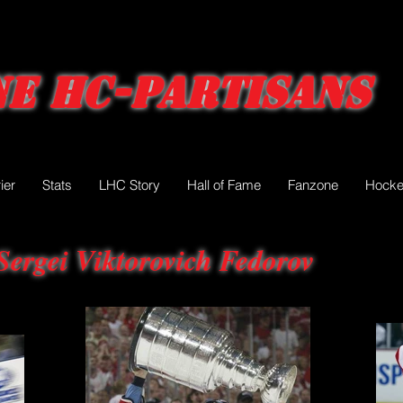
e HC-Partisans
ier
Stats
LHC Story
Hall of Fame
Fanzone
Hocke
Sergei Viktorovich Fedorov