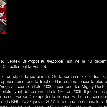
itals
usse: Сергей Викторович Фёдоров) est né le 13 déce
s (actuellement la Russie).
oir un style de jeu unique. On le surnomme « le Tsar ».
reprises, ainsi que le Trophée Hart comme joueur le plus 
Wings au cours de l'été 2003, il joue pour les Mighty Duc
pitals avant de se retirer de la NHL en 2009. Il joue dan
formé en l'Europe à remporter le Trophée Hart et est consid
re de la NHL. Le 27 janvier 2017, lors d'une cérémonie lors
euxième groupe de joueurs à être nommé l'un des «plus gran