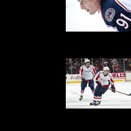
Sergei Fedorov - Columbus Blue J
Les Tsars des Capitals