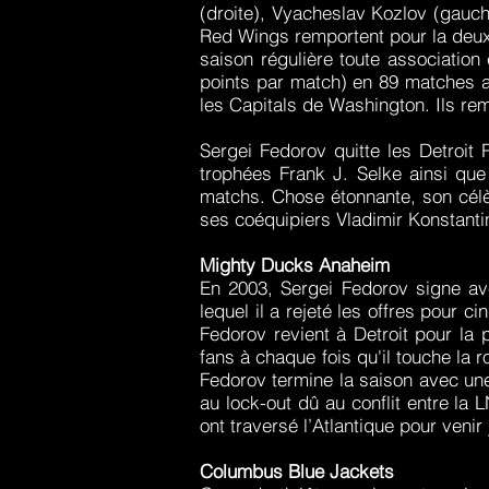
(droite), Vyacheslav Kozlov (gauche
Red Wings remportent pour la deux
saison régulière toute association
points par match) en 89 matches ai
les Capitals de Washington. Ils re
Sergei Fedorov quitte les Detroi
trophées Frank J. Selke ainsi que
matchs. Chose étonnante, son célèb
ses coéquipiers Vladimir Konstant
Mighty Ducks Anaheim
En 2003, Sergei Fedorov signe av
lequel il a rejeté les offres pour 
Fedorov revient à Detroit pour la 
fans à chaque fois qu'il touche la r
Fedorov termine la saison avec une
au lock-out dû au conflit entre la
ont traversé l’Atlantique pour veni
Columbus Blue Jackets