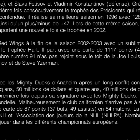
), et Slava Fetisov et Vladimir Konstantinov (défense). Grâ
ième fois consécutivement le trophée des Présidents qui r
 confondue. il réalise sa meilleure saison en 1996 avec 128
nsi qu’un plus/minus de +47. Lors de cette même saison, i
mportent une nouvelle fois ce trophée en 2002.
t Red Wings à la fin de la saison 2002-2003 avec un subl
 le trophée Hart. Il part avec une carte de 1117 points (
re numéro 91 n’as pas rejoint sous le toit de la Joe Louis 
inov et de Steve Yzerman.
ec les Mighty Ducks d'Anaheim après un long conflit con
cinq ans, 50 millions de dollars et quatre ans, 40 millions d
première fois depuis sa signature avec les Mighty Ducks. I
ondelle. Malheureusement le club californien n’arrive pas à s
 carte de 87 points (37 buts, 49 assists) en 84 matchs. La
 LNH et l'Association des joueurs de la NHL (NHLPA). Nomb
r jouer dans les différents championnats européens.