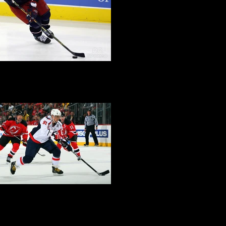
 Fedorov - Columbus Blue Jackets
i Fedorov - Washington Capitals