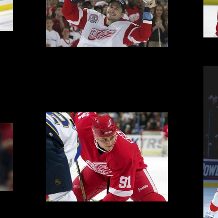
ings
Ser
Sergei Fedorov - The Champ
ings
Sergei Fedorov - Detroit Red Wings