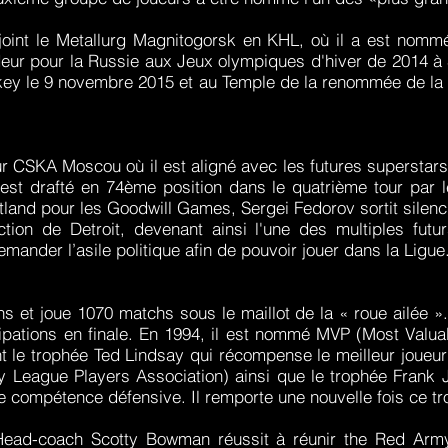
ejoint le Metallurg Magnitogorsk en KHL, où il a est nom
ur pour la Russie aux Jeux olympiques d'hiver de 2014 à S
y le 9 novembre 2015 et au Temple de la renommée de la F
ur CSKA Moscou où il est aligné avec les futures superstar
est drafté en 74ème position dans le quatrième tour par 
land pour les Goodwill Games, Sergei Fedorov sortit silen
tion de Detroit, devenant ainsi l'une des multiples futu
emander l’asile politique afin de pouvoir jouer dans la Ligue
s et joue 1070 matchs sous le maillot de la « roue ailée ».
ipations en finale. En 1994, il est nommé MVP (Most Valuabl
t le trophée Ted Lindsay qui récompense le meilleur joueur
 League Players Association) ainsi que le trophée Frank J
e compétence défensive. Il remporte une nouvelle fois ce tr
Head-coach Scotty Bowman réussit à réunir the Red Army 