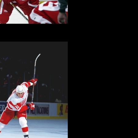
gei Fedorov - Detroit Red Wings