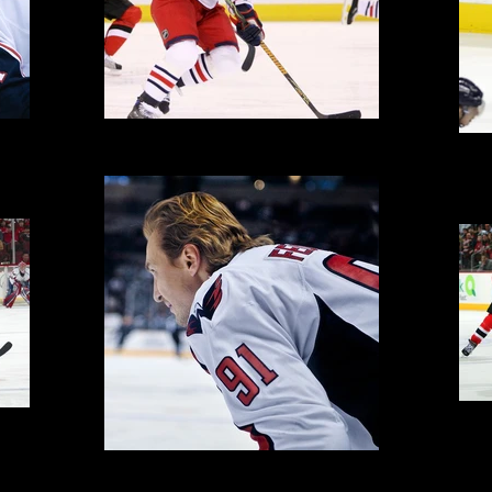
ackets
Sergei Fedorov - Columbus Blue Jackets
Sergei
Serge
Sergei Fedorov - Washington Capitals