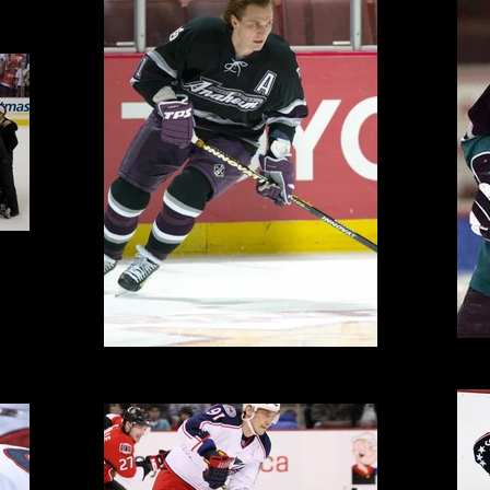
p
Sergei
Sergei Fedorov - Mighty Ducks d'Anaheim