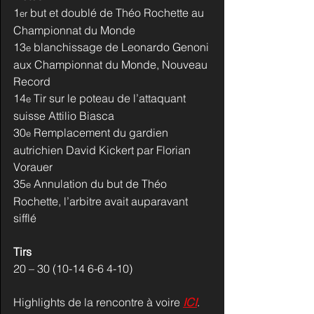
1
 but et doublé de Théo Rochette au 
er
Championnat du Monde
13
 blanchissage de Leonardo Genoni 
e
aux Championnat du Monde, Nouveau 
Record
14
 Tir sur le poteau de l’attaquant 
e
suisse Attilio Biasca
30
 Remplacement du gardien 
e
autrichien David Kickert par Florian 
Vorauer
35
 Annulation du but de Théo 
e
Rochette, l’arbitre avait auparavant 
sifflé
Tirs
20 – 30 (10-14 6-6 4-10)
Highlights de la rencontre à voire 
ICI
.