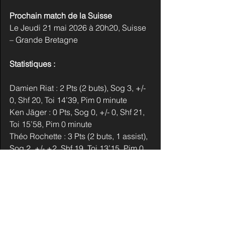
Prochain match de la Suisse
Le Jeudi 21 mai 2026 à 20h20, Suisse 
– Grande Bretagne
Statistiques :
Damien Riat : 2 Pts (2 buts), Sog 3, +/- 
0, Shf 20, Toi 14’39, Pim 0 minute
Ken Jäger : 0 Pts, Sog 0, +/- 0, Shf 21, 
Toi 15’58, Pim 0 minute
Théo Rochette : 3 Pts (2 buts, 1 assist), 
Sog 2, +/- +2, Shf 19, Toi 13’15, Pim 0 
minute
USA - Allemagne  4 - 3 (1-1 1-2 1-0 1-
0) tab