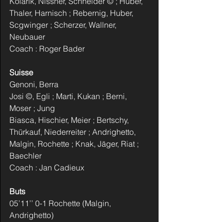
Kolarik, Nissner, Schneider © ; Huber, 
Thaler, Harnisch ; Rebernig, Huber, 
Scgwinger ; Scherzer, Wallner, 
Neubauer 
Coach : Roger Bader
Suisse
Genoni, Berra
Josi ©, Egli ; Marti, Kukan ; Berni, 
Moser ; Jung
Biasca, Hischier, Meier ; Bertschy, 
Thürkauf, Niederreiter ; Andrighetto, 
Malgin, Rochette ; Knak, Jäger, Riat ; 
Baechler
Coach : Jan Cadieux
Buts
05’11’’ 0-1 Rochette (Malgin, 
Andrighetto)