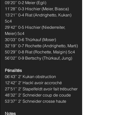
09’20’’ 0-2 Meier (Egli)
11’28’’ 0-3 Hischier (Meier, Biasca)
13’21’’ 0-4 Riat (Andrighetto, Kukan) 
5c4
29’42’’ 0-5 Hischier (Niederreiter, 
Meier) 5c4
30’03’’ 0-6 Thürkauf (Moser)
32’19’’ 0-7 Rochette (Andrighetto, Marti)
50’29’’ 0-8 Riat (Rochette, Malgin) 5c4
56’02’’ 0-9 Bertschy (Thürkauf, Jung)
Pénalités
06’43’’ 2’ Kukan obstruction
12’42’’ 2’ Hackl avoir accroché
27’51’’ 2’ Stapelfeldt avoir fait trébucher
48’32’’ 2’ Schneider coup de coude
53’37’’ 2’ Schneider crosse haute
Notes