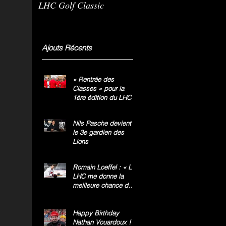
LHC Golf Classic
m
g
»
Ajouts Récents
« Rentrée des
Classes » pour la
1ère édition du LHC
Golf Classic
Nils Pasche devient
le 3e gardien des
Lions
Romain Loeffel : « Le
LHC me donne la
meilleure chance de
gagner le titre
national »
Happy Birthday
Nathan Vouardoux !