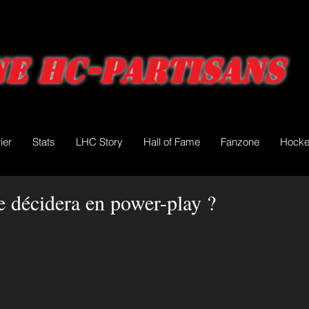
e HC-Partisans
ier
Stats
LHC Story
Hall of Fame
Fanzone
Hocke
e décidera en power-play ?