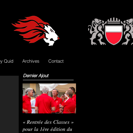
y Quid
Archives
Contact
Dernier Ajout
« Rentrée des Classes »
Nils Pasche devient le
R
pour la 1ère édition du
3e gardien des Lions
L