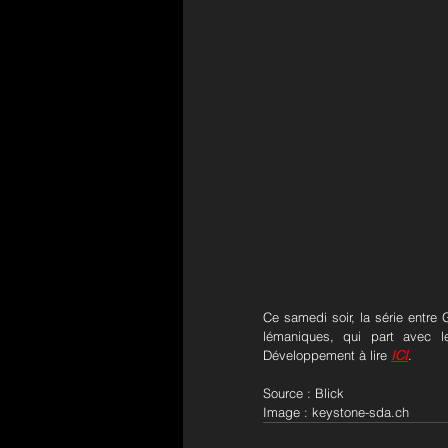
Ce samedi soir, la série entre
lémaniques, qui part avec l
Développement à lire 
ICI
.
Source : Blick
Image : keystone-sda.ch