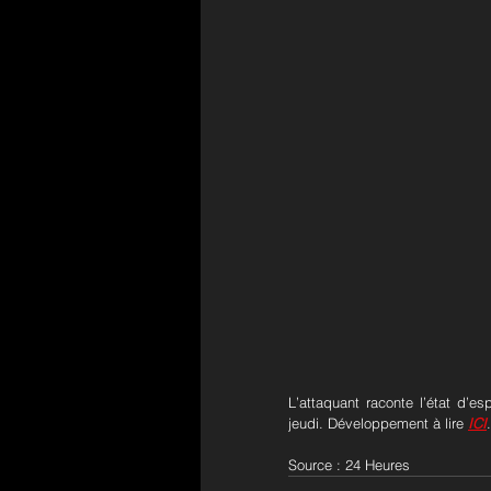
L’attaquant raconte l’état d’e
jeudi. Développement à lire 
ICI
.
Source : 24 Heures