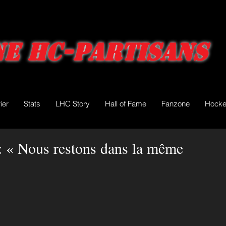
e HC-Partisans
ier
Stats
LHC Story
Hall of Fame
Fanzone
Hocke
: « Nous restons dans la même