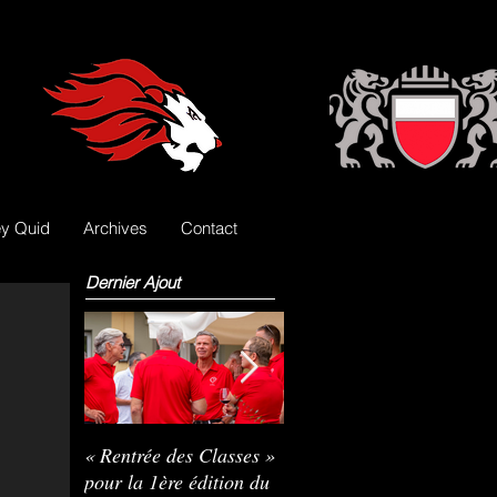
y Quid
Archives
Contact
Dernier Ajout
« Rentrée des Classes »
Nils Pasche devient le
R
pour la 1ère édition du
3e gardien des Lions
L