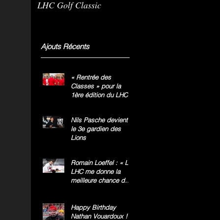
LHC Golf Classic
m
g
»
Ajouts Récents
« Rentrée des
Classes » pour la
1ère édition du LHC
Golf Classic
Nils Pasche devient
le 3e gardien des
Lions
Romain Loeffel : « Le
LHC me donne la
meilleure chance de
gagner le titre
national »
Happy Birthday
Nathan Vouardoux !