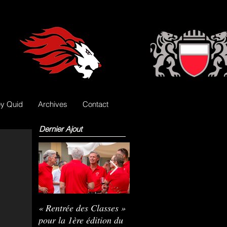
y Quid
Archives
Contact
Dernier Ajout
« Rentrée des Classes »
Nils Pasche devient le
R
pour la 1ère édition du
3e gardien des Lions
L