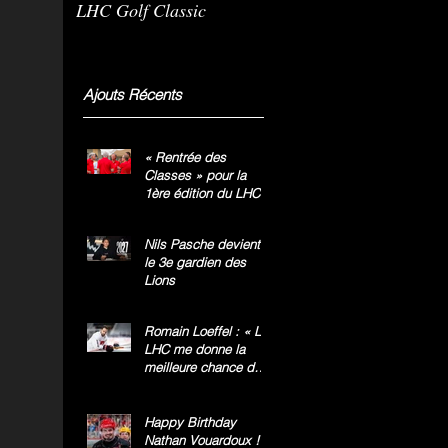
LHC Golf Classic
m
g
»
Ajouts Récents
« Rentrée des
Classes » pour la
1ère édition du LHC
Golf Classic
Nils Pasche devient
le 3e gardien des
Lions
Romain Loeffel : « Le
LHC me donne la
meilleure chance de
gagner le titre
national »
Happy Birthday
Nathan Vouardoux !