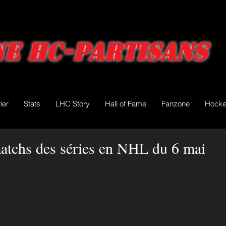
e HC-Partisans
ier
Stats
LHC Story
Hall of Fame
Fanzone
Hocke
matchs des séries en NHL du 6 mai