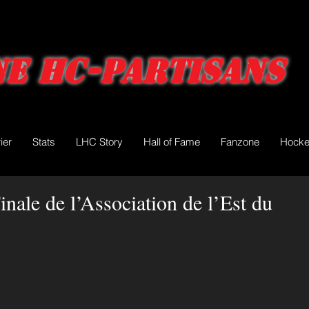
e HC-Partisans
ier
Stats
LHC Story
Hall of Fame
Fanzone
Hocke
Finale de l’Association de l’Est du