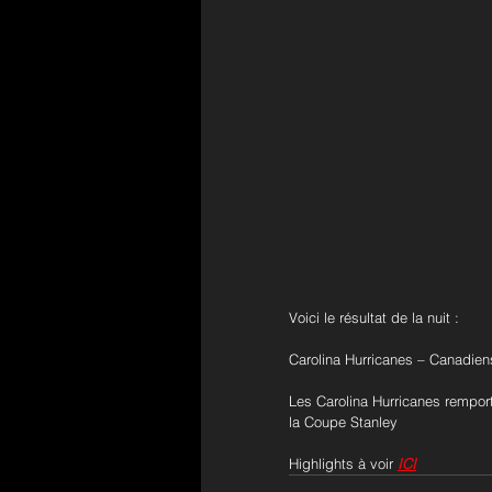
Voici le résultat de la nuit :
Carolina Hurricanes – Canadiens
Les Carolina Hurricanes remporte
la Coupe Stanley
Highlights à voir 
ICI