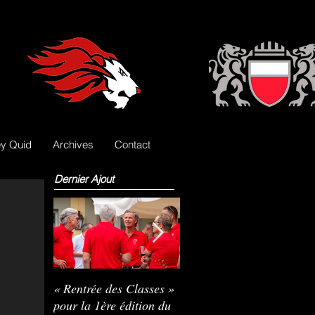
y Quid
Archives
Contact
Dernier Ajout
« Rentrée des Classes »
Nils Pasche devient le
R
pour la 1ère édition du
3e gardien des Lions
L