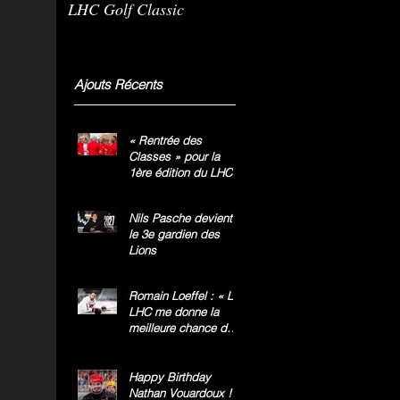
LHC Golf Classic
m
g
»
Ajouts Récents
« Rentrée des
Classes » pour la
1ère édition du LHC
Golf Classic
Nils Pasche devient
le 3e gardien des
Lions
Romain Loeffel : « Le
LHC me donne la
meilleure chance de
gagner le titre
national »
Happy Birthday
Nathan Vouardoux !