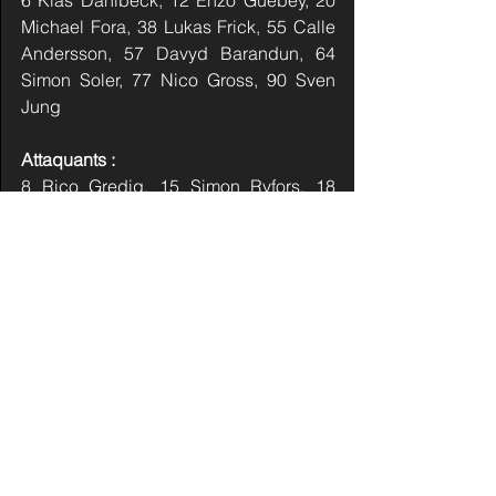
6 Klas Dahlbeck, 12 Enzo Guebey, 20 
Michael Fora, 38 Lukas Frick, 55 Calle 
Andersson, 57 Davyd Barandun, 64 
Simon Soler, 77 Nico Gross, 90 Sven 
Jung
Attaquants :
8 Rico Gredig, 15 Simon Ryfors, 18 
Filip Zadina, 19 Adam Tambellini, 21 
Julian Parrée, 22 Brendan Lemieux, 25 
Beni Waidacher, 36 Simon Knak, 42 
Joakim Nordström, 44 Matej Stransky, 
66 Valentin Nussbaumer, 70 Enzo 
Corvi, 72 Tino Kessler, 74 Rasmus 
Asplund, 93 Yannick Frehner, 96 Chris 
Egli
Head Coach : Josh Holden (Canada)
Assistant Coach : Klas Östman