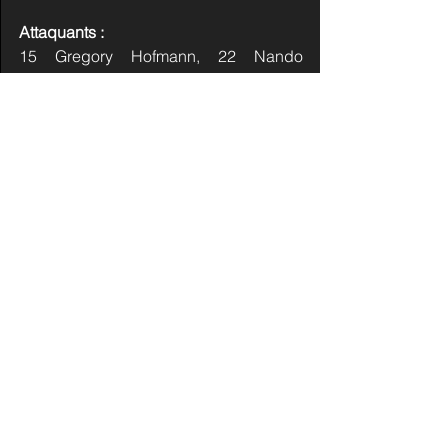
Attaquants :
15 Gregory Hofmann, 22 Nando 
Eggenberger, 40 Andreas Wingerli, 43 
Jan Kovar, 46 Lino Martschini, 61 Sven 
Leuenberger, 68 Fabrice Herzog, 73 
Mike Künzle, 77 Loris Wey, 81 Dominik 
Kubalik, 86 Robin Antenen, 88 Sven 
Senteler, 90 Tomas Tatar, 95 Colin 
Lindemann, 96 Daniel Vozenilek
Head Coach : Michael Liniger
Assistant Coach : Roger Hansson 
(Suède)
Assistant Coach : Tomas Montén 
(Suède)
Goaltending Coach : Simon Pfister