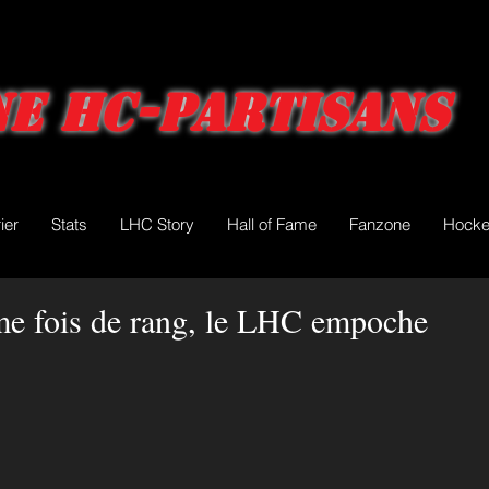
e HC-Partisans
ier
Stats
LHC Story
Hall of Fame
Fanzone
Hocke
me fois de rang, le LHC empoche