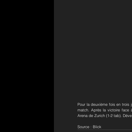
Pour la deuxième fois en trois 
match. Après la victoire face 
Arena de Zurich (1-2 tab). Déve
Source : Blick