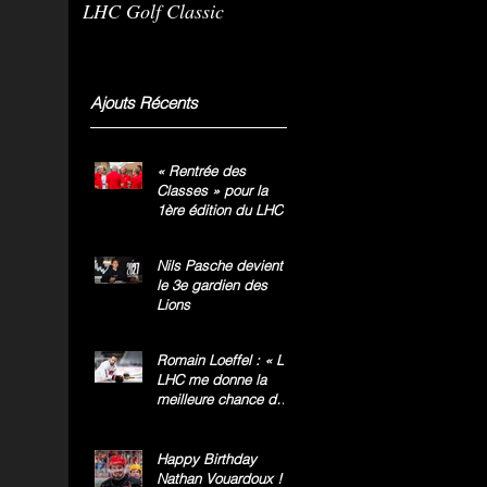
LHC Golf Classic
m
g
»
Ajouts Récents
« Rentrée des
Classes » pour la
1ère édition du LHC
Golf Classic
Nils Pasche devient
le 3e gardien des
Lions
Romain Loeffel : « Le
LHC me donne la
meilleure chance de
gagner le titre
national »
Happy Birthday
Nathan Vouardoux !