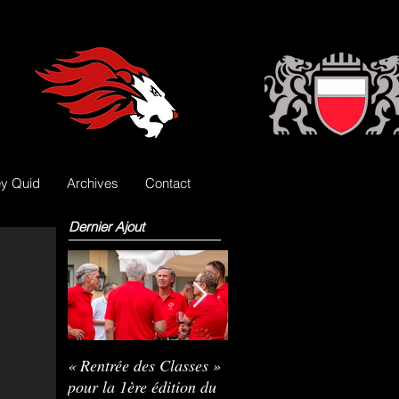
y Quid
Archives
Contact
Dernier Ajout
« Rentrée des Classes »
Nils Pasche devient le
R
pour la 1ère édition du
3e gardien des Lions
L