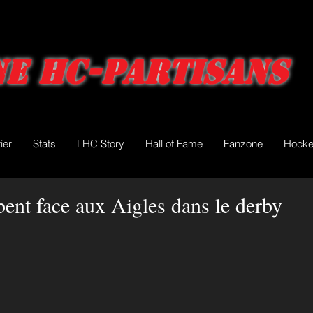
e HC-Partisans
ier
Stats
LHC Story
Hall of Fame
Fanzone
Hocke
ent face aux Aigles dans le derby