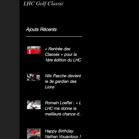
LHC Golf Classic
m
g
»
Ajouts Récents
« Rentrée des
Classes » pour la
1ère édition du LHC
Golf Classic
Nils Pasche devient
le 3e gardien des
Lions
Romain Loeffel : « Le
LHC me donne la
meilleure chance de
gagner le titre
national »
Happy Birthday
Nathan Vouardoux !