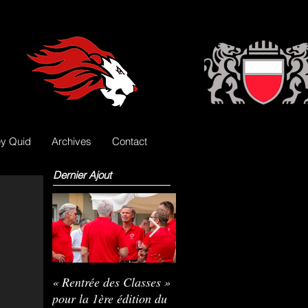
y Quid
Archives
Contact
Dernier Ajout
« Rentrée des Classes »
Nils Pasche devient le
R
pour la 1ère édition du
3e gardien des Lions
L