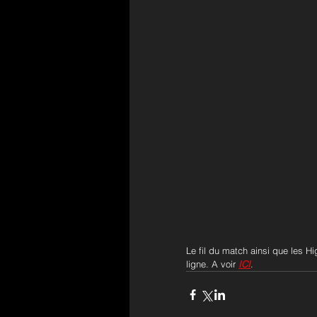
Le fil du match ainsi que les 
ligne. A voir 
ICI
.