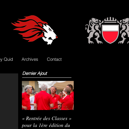
y Quid
Archives
Contact
Dernier Ajout
« Rentrée des Classes »
Nils Pasche devient le
R
pour la 1ère édition du
3e gardien des Lions
L