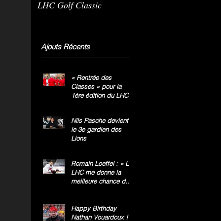
LHC Golf Classic
m
g
»
Ajouts Récents
« Rentrée des
Classes » pour la
1ère édition du LHC
Golf Classic
Nils Pasche devient
le 3e gardien des
Lions
Romain Loeffel : « Le
LHC me donne la
meilleure chance de
gagner le titre
national »
Happy Birthday
Nathan Vouardoux !