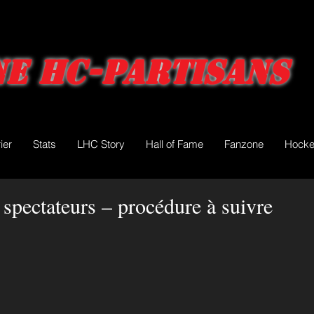
e HC-Partisans
ier
Stats
LHC Story
Hall of Fame
Fanzone
Hocke
spectateurs – procédure à suivre