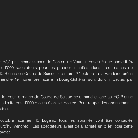
 déjà pris connaissance, le Canton de Vaud impose dès ce samedi 24 
de 1’000 spectateurs pour les grandes manifestations. Les matchs de 
C Bienne en Coupe de Suisse, de mardi 27 octobre à la Vaudoise aréna 
manche 1er novembre face à Fribourg-Gottéron sont donc impactés par 
llet pour le match de Coupe de Suisse ce dimanche face au HC Bienne 
, la limite des 1’000 places étant respectée. Pour rappel, les abonnements 
atch.
ctobre face au HC Lugano, tous les abonnés vont être contactés 
urd’hui vendredi. Les spectateurs ayant déjà acheté un billet pour cette 
tactés.