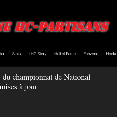
e HC-Partisans
ier
Stats
LHC Story
Hall of Fame
Fanzone
Hocke
es du championnat de National
mises à jour