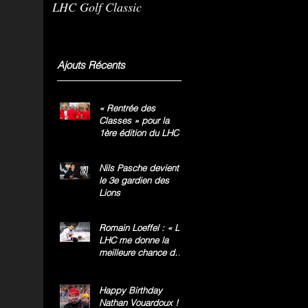
LHC Golf Classic
m
g
»
Ajouts Récents
« Rentrée des
Classes » pour la
1ère édition du LHC
Golf Classic
Nils Pasche devient
le 3e gardien des
Lions
Romain Loeffel : « Le
LHC me donne la
meilleure chance de
gagner le titre
national »
Happy Birthday
Nathan Vouardoux !