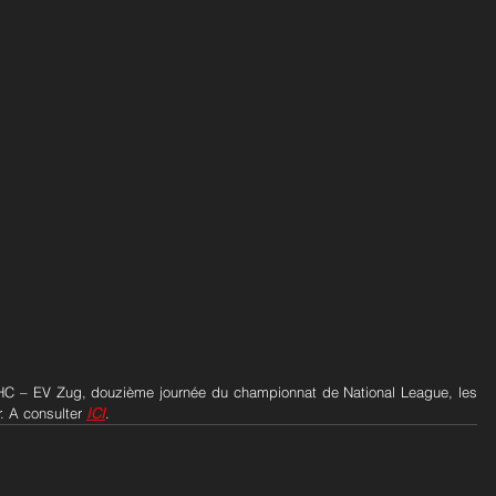
 HC – EV Zug, douzième journée du championnat de National League, les 
. A consulter 
ICI
.