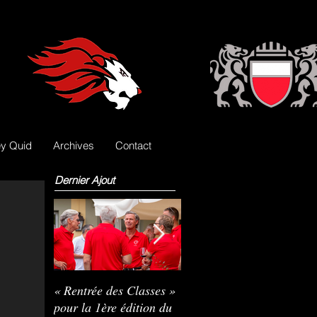
y Quid
Archives
Contact
Dernier Ajout
« Rentrée des Classes »
Nils Pasche devient le
R
pour la 1ère édition du
3e gardien des Lions
L