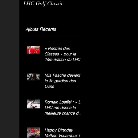
LHC Golf Classic
m
g
»
Ajouts Récents
« Rentrée des
Classes » pour la
1ère édition du LHC
Golf Classic
Nils Pasche devient
le 3e gardien des
Lions
Romain Loeffel : « Le
LHC me donne la
meilleure chance de
gagner le titre
national »
Happy Birthday
Nathan Vouardoux !