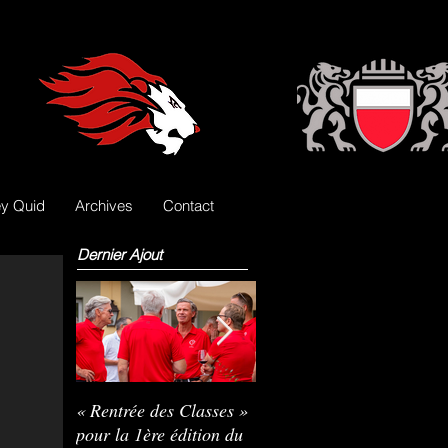
y Quid
Archives
Contact
Dernier Ajout
« Rentrée des Classes »
Nils Pasche devient le
R
pour la 1ère édition du
3e gardien des Lions
L