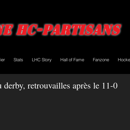
e HC-Partisans
ier
Stats
LHC Story
Hall of Fame
Fanzone
Hocke
 derby, retrouvailles après le 11-0