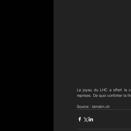
Le joyau du LHC a offert la vi
reprises. De quoi conforter la 
Source : lematin.ch