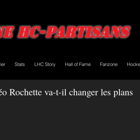
e HC-Partisans
ier
Stats
LHC Story
Hall of Fame
Fanzone
Hocke
éo Rochette va-t-il changer les plans