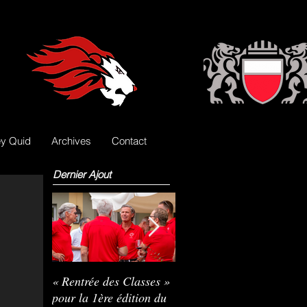
y Quid
Archives
Contact
Dernier Ajout
« Rentrée des Classes »
Nils Pasche devient le
R
pour la 1ère édition du
3e gardien des Lions
L