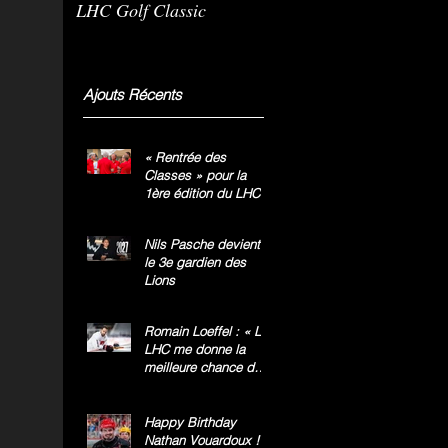
LHC Golf Classic
m
g
»
Ajouts Récents
« Rentrée des
Classes » pour la
1ère édition du LHC
Golf Classic
Nils Pasche devient
le 3e gardien des
Lions
Romain Loeffel : « Le
LHC me donne la
meilleure chance de
gagner le titre
national »
Happy Birthday
Nathan Vouardoux !