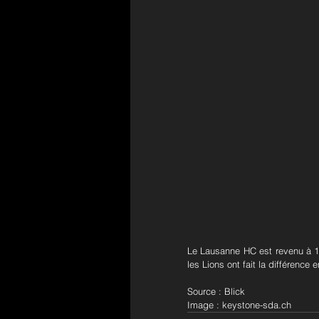
Le Lausanne HC est revenu à 1-
les Lions ont fait la différence
Source : Blick
Image : keystone-sda.ch