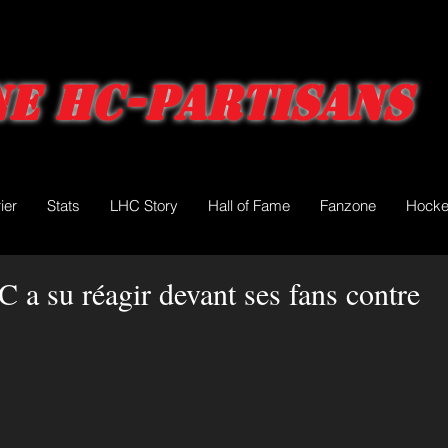
e HC-Partisans
ier
Stats
LHC Story
Hall of Fame
Fanzone
Hocke
 a su réagir devant ses fans contre