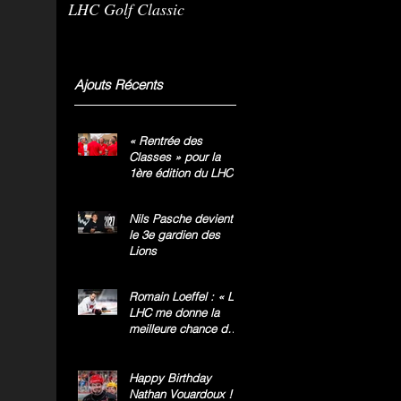
LHC Golf Classic
m
g
»
Ajouts Récents
« Rentrée des
Classes » pour la
1ère édition du LHC
Golf Classic
Nils Pasche devient
le 3e gardien des
Lions
Romain Loeffel : « Le
LHC me donne la
meilleure chance de
gagner le titre
national »
Happy Birthday
Nathan Vouardoux !