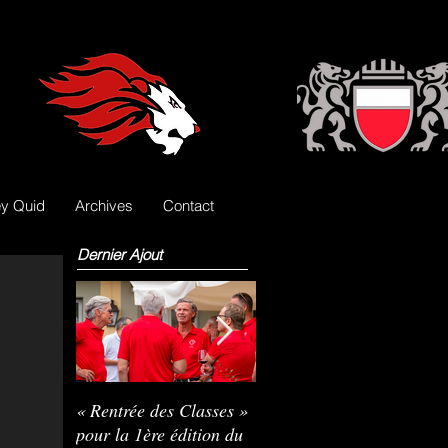
y Quid
Archives
Contact
Dernier Ajout
« Rentrée des Classes »
Nils Pasche devient le
R
pour la 1ère édition du
3e gardien des Lions
L