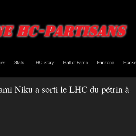
e HC-Partisans
ier
Stats
LHC Story
Hall of Fame
Fanzone
Hocke
ami Niku a sorti le LHC du pétrin à