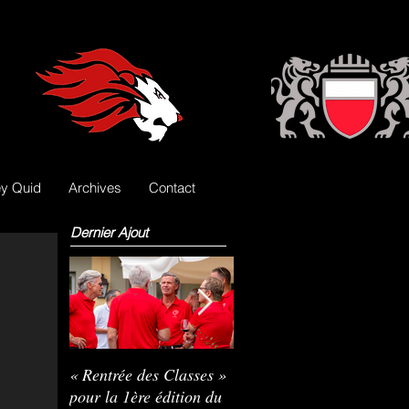
y Quid
Archives
Contact
Dernier Ajout
« Rentrée des Classes »
Nils Pasche devient le
R
pour la 1ère édition du
3e gardien des Lions
L