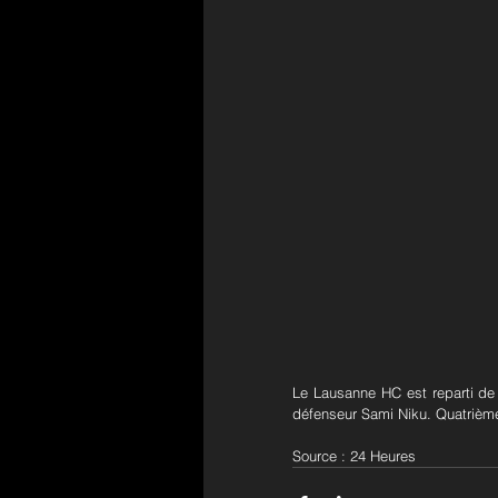
Le Lausanne HC est reparti de 
défenseur Sami Niku. Quatrième 
Source : 24 Heures