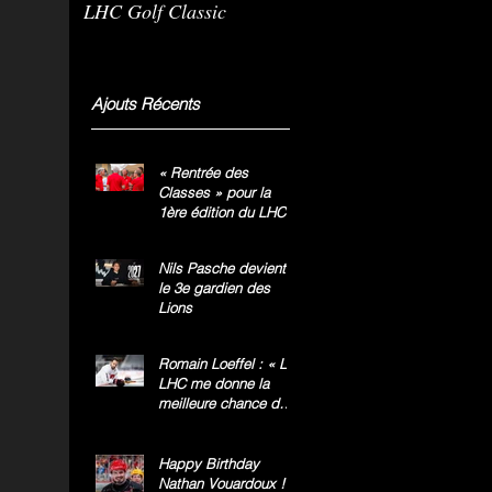
LHC Golf Classic
m
g
»
Ajouts Récents
« Rentrée des
Classes » pour la
1ère édition du LHC
Golf Classic
Nils Pasche devient
le 3e gardien des
Lions
Romain Loeffel : « Le
LHC me donne la
meilleure chance de
gagner le titre
national »
Happy Birthday
Nathan Vouardoux !