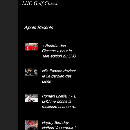
LHC Golf Classic
m
g
»
Ajouts Récents
« Rentrée des
Classes » pour la
1ère édition du LHC
Golf Classic
Nils Pasche devient
le 3e gardien des
Lions
Romain Loeffel : « Le
LHC me donne la
meilleure chance de
gagner le titre
national »
Happy Birthday
Nathan Vouardoux !