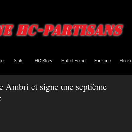
e HC-Partisans
ier
Stats
LHC Story
Hall of Fame
Fanzone
Hocke
e Ambri et signe une septième
e