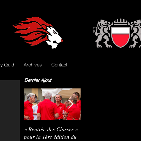
y Quid
Archives
Contact
Dernier Ajout
« Rentrée des Classes »
Nils Pasche devient le
R
pour la 1ère édition du
3e gardien des Lions
L