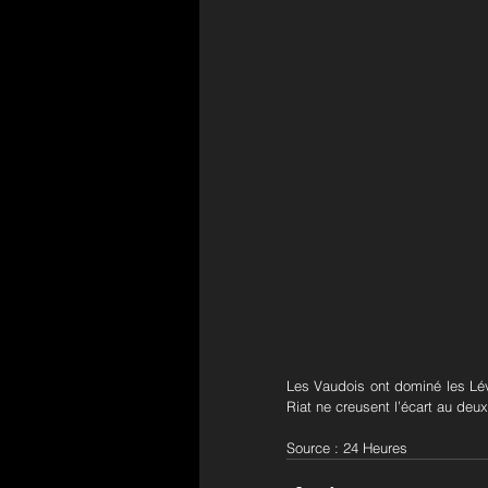
Les Vaudois ont dominé les Lév
Riat ne creusent l’écart au deu
Source : 24 Heures