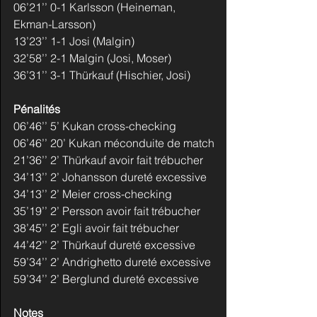
06’21’’ 0-1 Karlsson (Heineman, 
Ekman-Larsson)
13’23’’ 1-1 Josi (Malgin)
32’58’’ 2-1 Malgin (Josi, Moser)
36’31’’ 3-1 Thürkauf (Hischier, Josi)
Pénalités
06’46’’ 5’ Kukan cross-checking
06’46’’ 20’ Kukan méconduite de match
21’36’’ 2’ Thürkauf avoir fait trébucher
34’13’’ 2’ Johansson dureté excessive
34’13’’ 2’ Meier cross-checking
35’19’’ 2’ Persson avoir fait trébucher
38’45’’ 2’ Egli avoir fait trébucher
44’42’’ 2’ Thürkauf dureté excessive
59’34’’ 2’ Andrighetto dureté excessive
59’34’’ 2’ Berglund dureté excessive
Notes