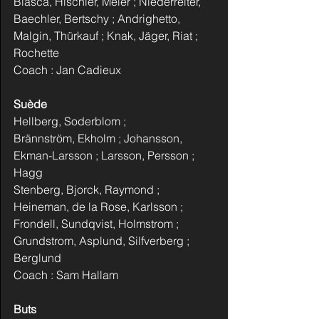
Biasca, Hischier, Meier ; Niederreiter, 
Baechler, Bertschy ; Andrighetto, 
Malgin, Thürkauf ; Knak, Jäger, Riat ; 
Rochette
Coach : Jan Cadieux
Suède
Hellberg, Soderblom ;
Brännström, Ekholm ; Johansson, 
Ekman-Larsson ; Larsson, Persson ; 
Hagg
Stenberg, Bjorck, Raymond ; 
Heineman, de la Rose, Karlsson ; 
Frondell, Sundqvist, Holmstrom ; 
Grundstrom, Asplund, Silfverberg ; 
Berglund
Coach : Sam Hallam
Buts