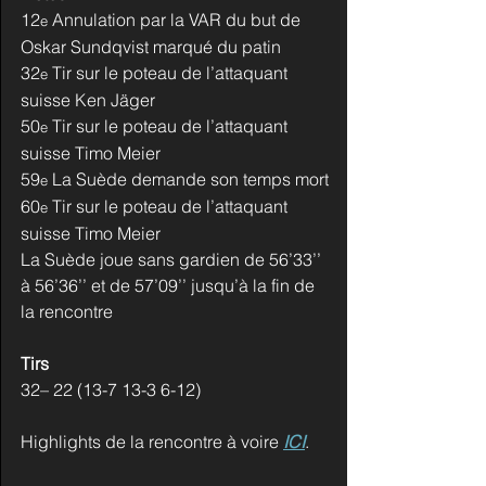
12
 Annulation par la VAR du but de 
e
Oskar Sundqvist marqué du patin
32
 Tir sur le poteau de l’attaquant 
e
suisse Ken Jäger
50
 Tir sur le poteau de l’attaquant 
e
suisse Timo Meier
59
 La Suède demande son temps mort
e
60
 Tir sur le poteau de l’attaquant 
e
suisse Timo Meier
La Suède joue sans gardien de 56’33’’ 
à 56’36’’ et de 57’09’’ jusqu’à la fin de 
la rencontre
Tirs
32– 22 (13-7 13-3 6-12)
Highlights de la rencontre à voire 
ICI
.