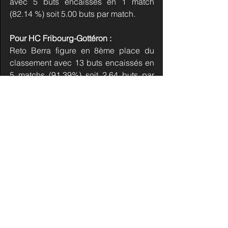
avec 5 buts encaissés en 1 match 
(82.14 %) soit 5.00 buts par match.
Pour HC Fribourg-Gottéron :
Reto Berra figure en 8ème place du 
classement avec 13 buts encaissés en 
5 matchs (91.39%) soit 2.64 buts par 
match.
Connor Hughes dispose d’une carte 
avec 3 buts encaissés en 1 match1 
(57.14%) soit 20.30 buts par match.
(Classement selon le nombre de buts 
reçus en 60 minutes, le GAA)
Jubilé :
Aucun
Tous ces statistiques nous sont 