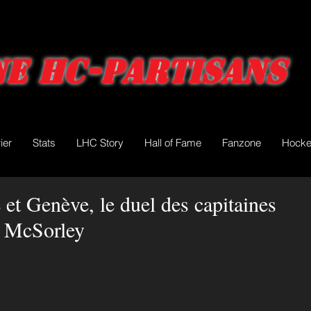
e HC-Partisans
ier
Stats
LHC Story
Hall of Fame
Fanzone
Hocke
et Genève, le duel des capitaines
e McSorley