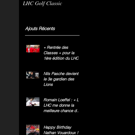
LHC Golf Classic
m
g
»
Ajouts Récents
« Rentrée des
Classes » pour la
1ère édition du LHC
Golf Classic
Nils Pasche devient
le 3e gardien des
Lions
Romain Loeffel : « Le
LHC me donne la
meilleure chance de
gagner le titre
national »
Happy Birthday
Nathan Vouardoux !