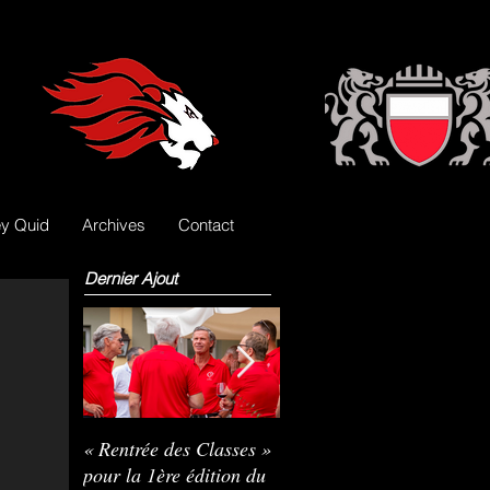
y Quid
Archives
Contact
Dernier Ajout
« Rentrée des Classes »
Nils Pasche devient le
R
pour la 1ère édition du
3e gardien des Lions
L