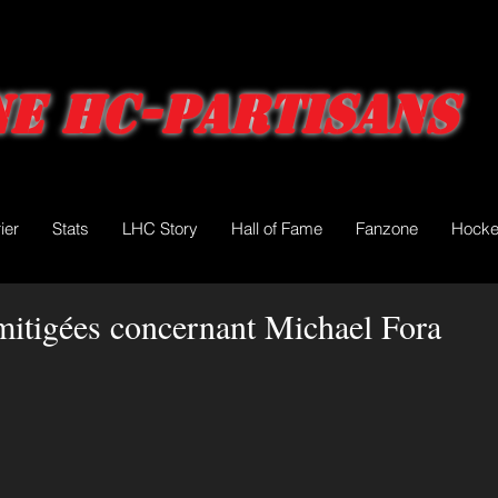
e HC-Partisans
ier
Stats
LHC Story
Hall of Fame
Fanzone
Hocke
mitigées concernant Michael Fora