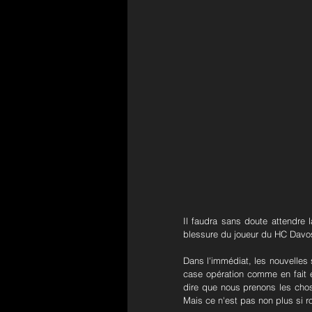
Il faudra sans doute attendre l
blessure du joueur du HC Davos
Dans l'immédiat, les nouvelles 
case opération comme en fait 
dire que nous prenons les chose
Mais ce n'est pas non plus si r