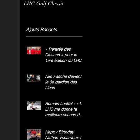
LHC Golf Classic
m
g
»
Ajouts Récents
« Rentrée des
Classes » pour la
1ère édition du LHC
Golf Classic
Nils Pasche devient
le 3e gardien des
Lions
Romain Loeffel : « Le
LHC me donne la
meilleure chance de
gagner le titre
national »
Happy Birthday
Nathan Vouardoux !