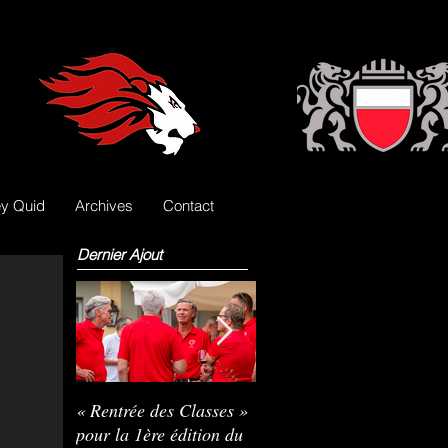
y Quid
Archives
Contact
Dernier Ajout
« Rentrée des Classes »
Nils Pasche devient le
R
pour la 1ère édition du
3e gardien des Lions
L