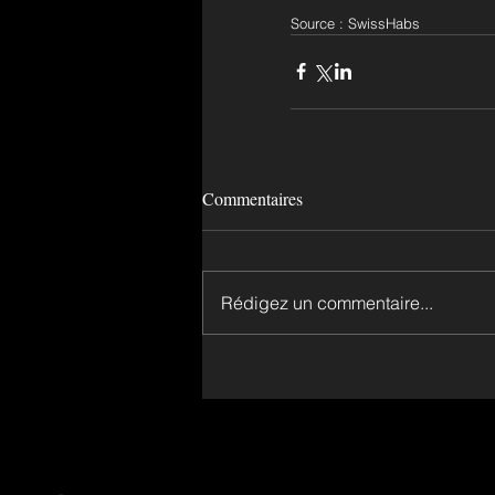
Source : SwissHabs
Commentaires
Rédigez un commentaire...