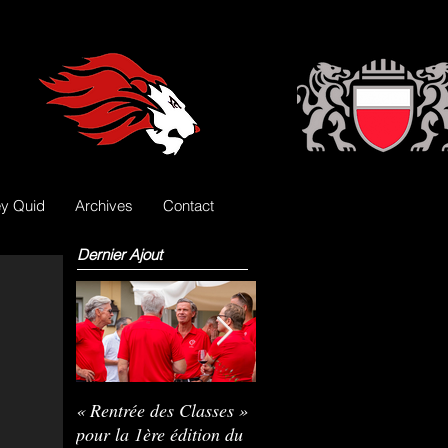
y Quid
Archives
Contact
Dernier Ajout
« Rentrée des Classes »
Nils Pasche devient le
R
pour la 1ère édition du
3e gardien des Lions
L