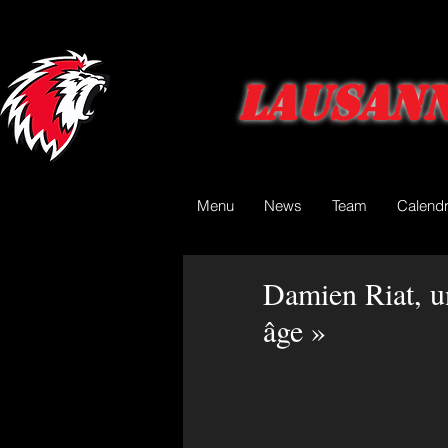
Lausann
Menu
News
Team
Calendr
Damien Riat, un
âge »