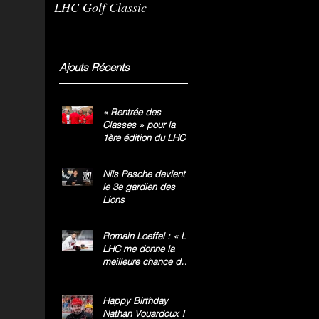
LHC Golf Classic
m
g
»
Ajouts Récents
« Rentrée des
Classes » pour la
1ère édition du LHC
Golf Classic
Nils Pasche devient
le 3e gardien des
Lions
Romain Loeffel : « Le
LHC me donne la
meilleure chance de
gagner le titre
national »
Happy Birthday
Nathan Vouardoux !