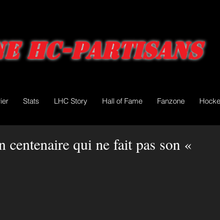
e HC-Partisans
ier
Stats
LHC Story
Hall of Fame
Fanzone
Hocke
 centenaire qui ne fait pas son «