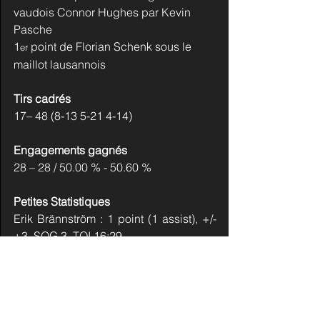
vaudois Connor Hughes par Kevin 
Pasche
1
 point de Florian Schenk sous le 
er
maillot lausannois
Tirs cadrés
17– 48 (8-13 5-21 4-14)
Engagements gagnés
28 – 28 / 50.00 % - 50.60 %
Petites Statistiques
Erik Brännström : 1 point (1 assist), +/- 
+3, SOG 3, TOI 16:29
Fabian Heldner : 1 point (1 assist), +/- 
+4, SOG 0, TOI 14:14
Antti Suomela : 2 points (1 but, 1 assist), 