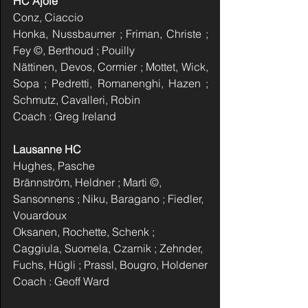
HC Ajoie
Conz, Ciaccio
Honka, Nussbaumer ; Friman, Christe ; 
Fey ©, Berthoud ; Pouilly
Nättinen, Devos, Cormier ; Mottet, Wick, 
Sopa ; Pedretti, Romanenghi, Hazen ; 
Schmutz, Cavalleri, Robin 
Coach : Greg Ireland
Lausanne HC
Hughes, Pasche
Brännström, Heldner ; Marti ©, 
Sansonnens ; Niku, Baragano ; Fiedler, 
Vouardoux
Oksanen, Rochette, Schenk ; 
Caggiula, Suomela, Czarnik ; Zehnder, 
Fuchs, Hügli ; Prassl, Bougro, Holdener
Coach : Geoff Ward