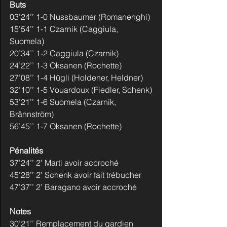
Buts
03’24’’ 1-0 Nussbaumer (Romanenghi)
15’54’’ 1-1 Czarnik (Caggiula, 
Suomela)
20’34’’ 1-2 Caggiula (Czarnik)
24’22’’ 1-3 Oksanen (Rochette)
27’08’’ 1-4 Hügli (Holdener, Heldner)
32’10’’ 1-5 Vouardoux (Fiedler, Schenk)
53’21’’ 1-6 Suomela (Czarnik, 
Brännström)
56’45’’ 1-7 Oksanen (Rochette)
Pénalités
37’24’’ 2’ Marti avoir accroché
45’28’’ 2’ Schenk avoir fait trébucher
47’37’’ 2’ Baragano avoir accroché
Notes
30’21’’ Remplacement du gardien 